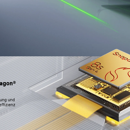
agon® 
ung und 
effizienz