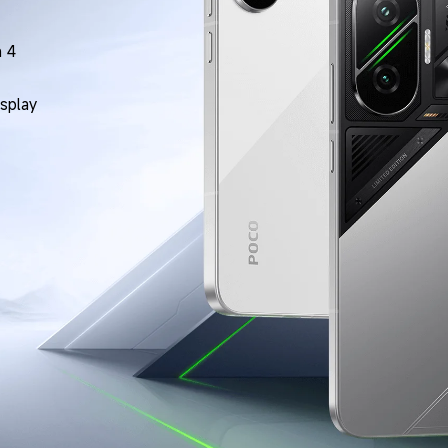
 4
splay