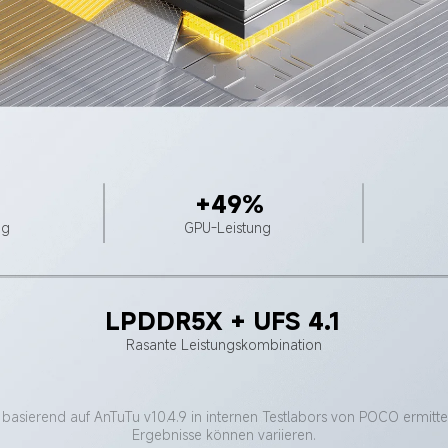
+49%
ng
GPU-Leistung
LPDDR5X + UFS 4.1
Rasante Leistungskombination
basierend auf AnTuTu v10.4.9 in internen Testlabors von POCO ermittelt