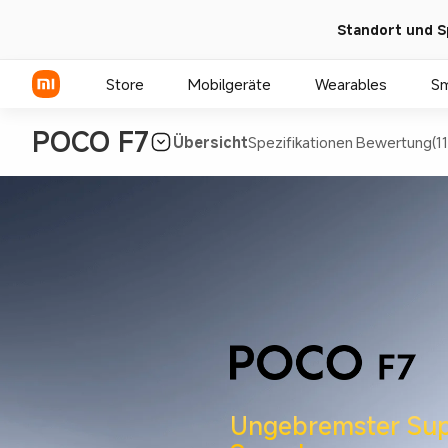
Standort und S
Store
Mobilgeräte
Wearables
S
POCO F7
Übersicht
Spezifikationen
Bewertung(11
Xiaomi Serien
REDMI Serien
POCO Phones
Ungebremster Sup