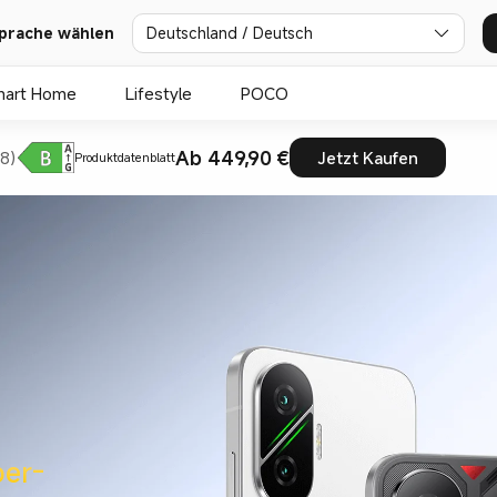
prache wählen
Deutschland / Deutsch
mart Home
Lifestyle
POCO
Ab 449,90 €
8)
Jetzt Kaufen
Produktdatenblatt
er-