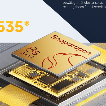
bewältigt mühelos anspruchs
535*