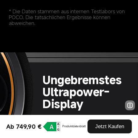
* Die Daten stammen aus internen Testlabors von 
POCO. Die tatsächlichen Ergebnisse können 
Ungebremstes 
Ultrapower-
Ab 749,90 €
Jetzt Kaufen
Produktdatenblatt