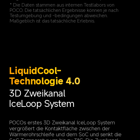
* Die Daten stammen aus internen Testlabors von 
POCO. Die tatsächlichen Ergebnisse können je nach 
Testumgebung und -bedingungen abweichen. 
LiquidCool-
3D Zweikanal 
POCOs erstes 3D Zweikanal IceLoop System 
vergrößert die Kontaktfläche zwischen der 
Wärmerohrschleife und dem SoC und senkt die 