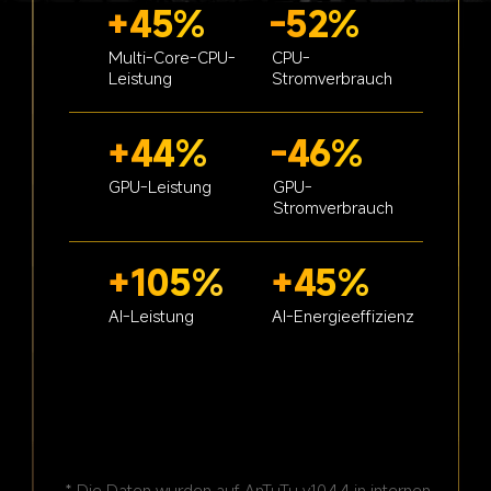
+45%
-52%
Multi-Core-CPU-
CPU-
Leistung
Stromverbrauch
+44%
-46%
GPU-Leistung
GPU-
Stromverbrauch
+105%
+45%
* Die Daten wurden auf AnTuTu v10.4.4 in internen 