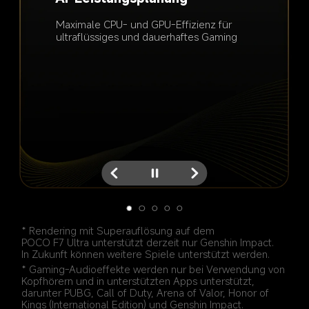
Niedriger Energieverbrauch
Superauflösung
Audio
Spielsteuerung
Verbesserte Berührungssteuerung mit 
Maximale CPU- und GPU-Effizienz für 
Selbstentwickelter Bildalgorithmus für 
Präzise Soundeffekte wie Schritte und 
noch schnelleren Reaktionszeiten
ultraflüssiges und dauerhaftes Gaming
optimierte Bildqualität
Stimmen bei Verwendung von 
Kopfhörern
* Rendering mit Superauflösung auf dem 
POCO F7 Ultra unterstützt derzeit nur Genshin Impact. 
In Zukunft können weitere Spiele unterstützt werden.
* Gaming-Audioeffekte werden nur bei Verwendung von 
Kopfhörern und in unterstützten Apps unterstützt, 
darunter PUBG, Call of Duty, Arena of Valor, Honor of 
Kings (International Edition) und Genshin Impact.