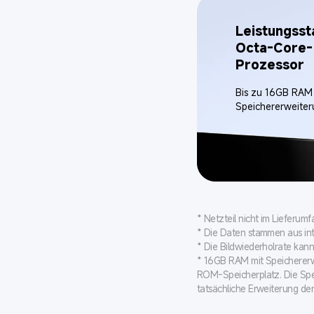
Leistungsst
Octa-Core-
Prozessor
Bis zu 16GB RAM 
Speichererweiter
* Netzteil nicht im Lieferu
* Die Daten stammen aus int
* Die Bildwiederholrate kan
* 16GB RAM mit Speichererw
ROM-Speicherplatz. Die Spei
tatsächliche Erweiterung de