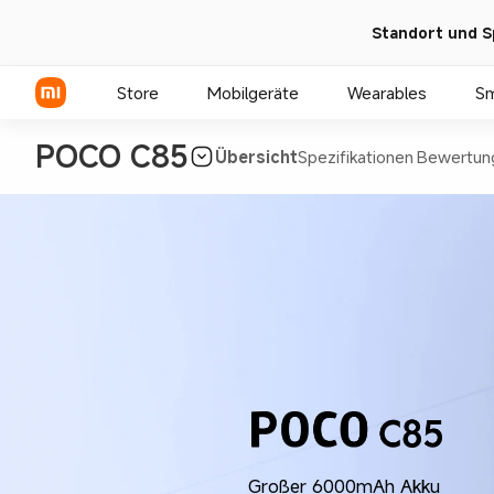
Standort und S
Store
Mobilgeräte
Wearables
S
POCO C85
Übersicht
Spezifikationen
Bewertun
Xiaomi Serien
REDMI Serien
POCO Phones