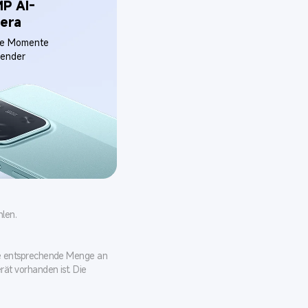
P AI-
era
ge Momente 
ender 
len.
.
ne entsprechende Menge an 
ät vorhanden ist. Die 