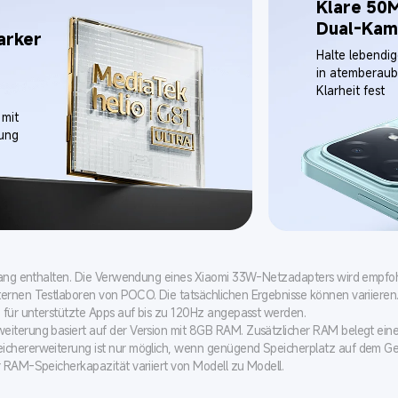
Klare 50M
Dual-Kam
arker 
Halte lebendi
in atemberaub
Klarheit fest
mit 
ung
mfang enthalten. Die Verwendung eines Xiaomi 33W-Netzadapters wird empfoh
ernen Testlaboren von POCO. Die tatsächlichen Ergebnisse können variieren
n für unterstützte Apps auf bis zu 120Hz angepasst werden.
eiterung basiert auf der Version mit 8GB RAM. Zusätzlicher RAM belegt ei
chererweiterung ist nur möglich, wenn genügend Speicherplatz auf dem Ger
r RAM-Speicherkapazität variiert von Modell zu Modell.