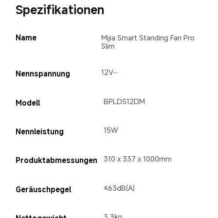
Spezifikationen
Name
Mijia Smart Standing Fan Pro 
Slim
12V⎓
Nennspannung
BPLDS12DM
Modell
15W
Nennleistung
310 x 337 x 1000mm
Produktabmessungen
≤63dB(A)
Geräuschpegel
3,3kg
Nettogewicht