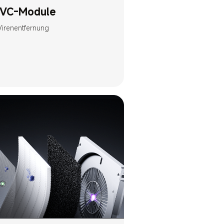
UVC-Module
 Virenentfernung