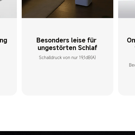
Besonders leise für 
Om
ungestörten Schlaf
Schalldruck von nur 19,1dB(A)
Be