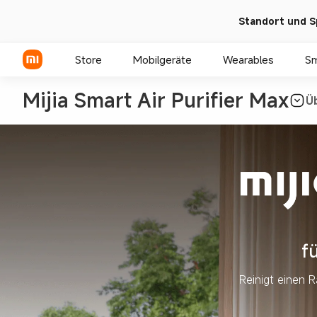
Standort und S
Store
Mobilgeräte
Wearables
S
Mijia Smart Air Purifier Max
Ü
Xiaomi Serien
REDMI Serien
POCO Phones
f
Reinigt einen 