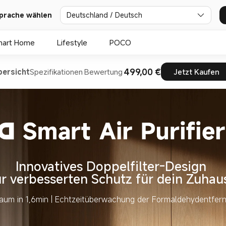
prache wählen
Deutschland / Deutsch
mart Home
Lifestyle
POCO
499,00 €
bersicht
Spezifikationen
Bewertung
Jetzt Kaufen
Innovatives Doppelfilter-Design 

ür verbesserten Schutz für dein Zuhau
Raum in 1,6min | Echtzeitüberwachung der Formaldehydentfer