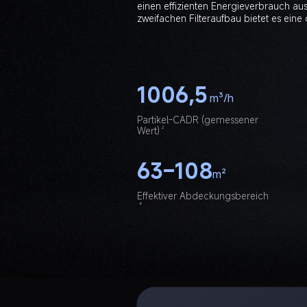
einen effizienten Energieverbrauch aus
1006,5
m³/h
Partikel-CADR (gemessener 
2
Wert)
63–108
m²
4