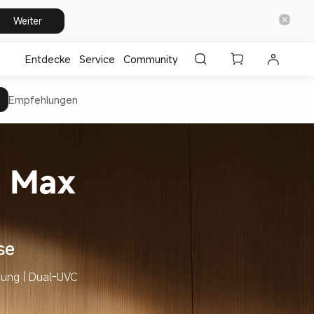
Weiter
Entdecke
⁣Service
Community
Empfehlungen
se
nung | Dual-UVC