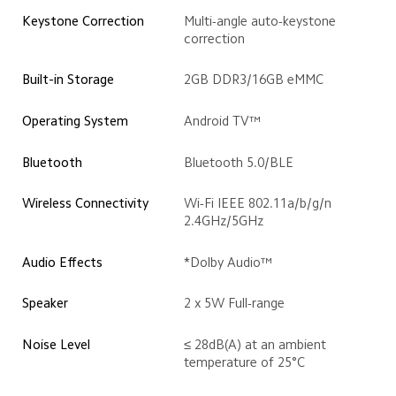
Keystone Correction
Multi-angle auto-keystone 
correction
Built-in Storage  
2GB DDR3/16GB eMMC
Operating System 
Android TV™
Bluetooth 
Bluetooth 5.0/BLE 
Wireless Connectivity 
Wi-Fi IEEE 802.11a/b/g/n 
2.4GHz/5GHz 
Audio Effects
*Dolby Audio™
Speaker  
2 x 5W Full-range 
Noise Level 
≤ 28dB(A) at an ambient 
temperature of 25°C 