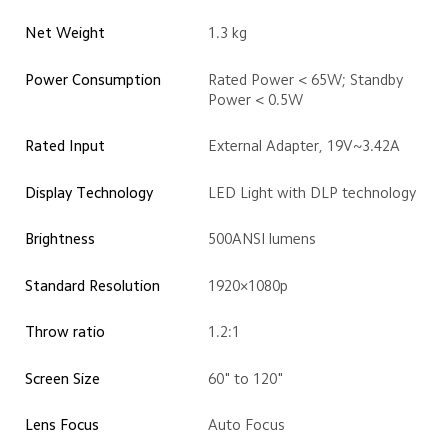
Net Weight 
1.3 kg 
Power Consumption 
Rated Power < 65W; Standby 
Power < 0.5W 
Rated Input 
External Adapter, 19V~3.42A
Display Technology 
LED Light with DLP technology 
Brightness
500ANSI lumens
Standard Resolution 
1920×1080p
Throw ratio
1.2:1
Screen Size 
60" to 120"  
Lens Focus 
Auto Focus 