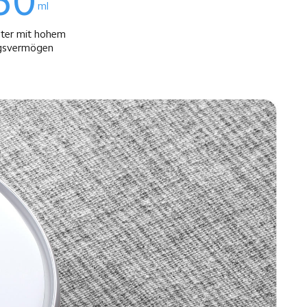
50
ml
ter mit hohem 
gsvermögen