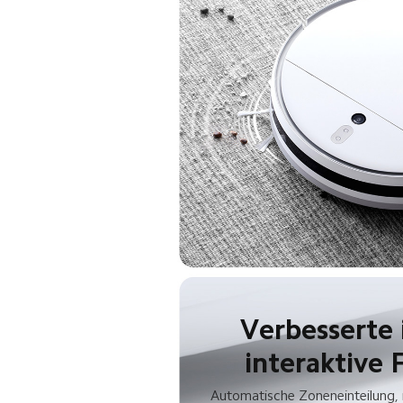
 Verbesserte intelligente

interaktive 
Automatische Zoneneinteilung, r