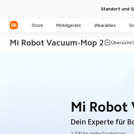
Standort und S
Store
Mobilgeräte
Wearables
S
Mi Robot Vacuum-Mop 2
Übersicht
S
Xiaomi Serien
REDMI Serien
POCO Phones
Mi Robot
Dein Experte für 
2.700 Pa starke Saugleistung