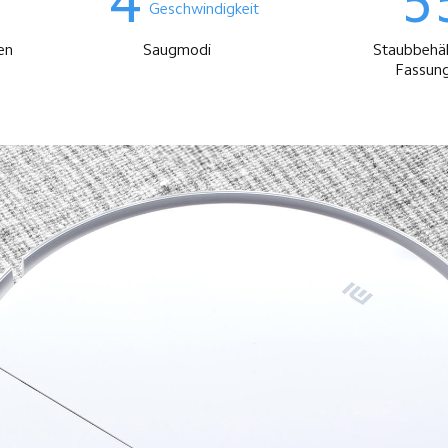
 4
5
 Geschwindigkeit
Saugmodi
Staubbehäl
Fassun