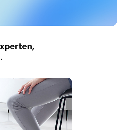
xperten,

.