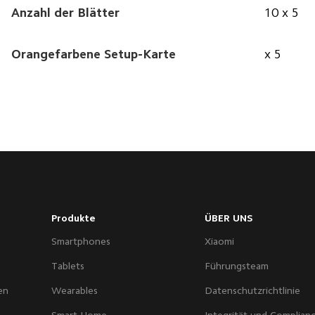
Anzahl der Blätter
10 x 5
Orangefarbene Setup-Karte
x 5
Produkte
ÜBER UNS
Smartphones
Xiaomi
Tablets
Führungsteam
en
Wearables
Datenschutzrichtlinie