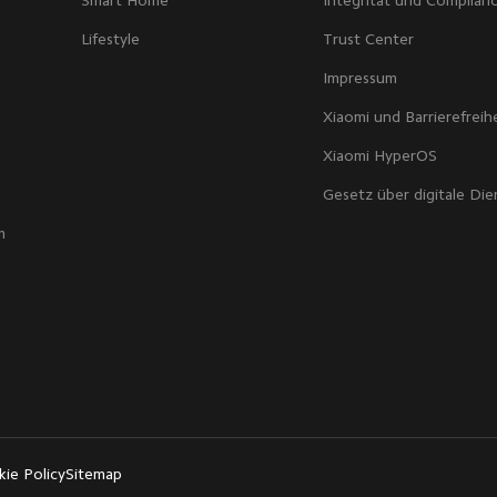
Smart Home
Integrität und Complian
Lifestyle
Trust Center
Impressum
Xiaomi und Barrierefreih
Xiaomi HyperOS
Gesetz über digitale Die
m
ie Policy
Sitemap