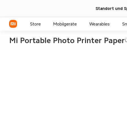
Standort und S
Store
Mobilgeräte
Wearables
S
Mi Portable Photo Printer Paper
Ü
Xiaomi Serien
REDMI Serien
POCO Phones