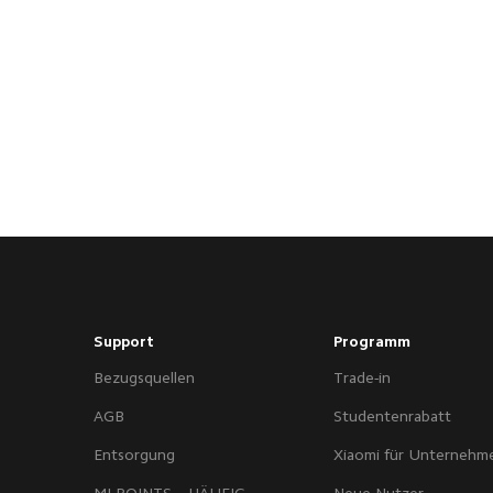
Support
Programm
Bezugsquellen
Trade-in
AGB
Studentenrabatt
Entsorgung
Xiaomi für Unternehm