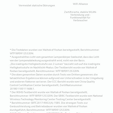
WiFi Alliance
Vermeidet statische Störungen
Zertifizierte, stabile WLAN-
Verbindung und -
Funktionalität für 
Verbraucher
* Die Testdaten wurden von Waltek of Foshan bereitgestellt, Berichtnummer: 
WTF18F09125320N.

* Ausgestrahltes Licht vom gesamten Lampenkörper bedeutet, dass das Licht 
von der Lampenabdeckung ausgestrahlt wird, nicht von der Basis.

„Die niedrigste Helligkeitsstufe von 2 Lumen“ bezieht sich auf die niedrigste 
Helligkeitsstufe im Nachtlicht-Modus. Der Testbericht wurde von Waltek of 
Foshan bereitgestellt, Berichtnummer: WTF18F09125320N.

* Die oben genannten Daten wurden durch Tests von Dritten gewonnen; die 
tatsächlichen Ergebnisse können aufgrund von Unterschieden in der Umgebung 
und anderen Faktoren variieren. Der CCC-Bericht wurde vom China Quality 
Control Certification Center bereitgestellt, Zertifikatsnummer: 
2018011001116861.

* Der ROHS-Testbericht wurde von Waltek of Foshan bereitgestellt, 
Berichtnummer: WTF18F09125320N. Der SRRC-Testbericht wurde vom National 
Wireless Technology Monitoring Center Testing Center bereitgestellt.

* Berichtnummer: SRTC2017-9002(A)-1585. Die strengen Tests zur 
Geräuschleistung und Betriebsdauer wurden von Waltek of Foshan 
durchgeführt, Berichtnummer: WTF18F09125320N.
