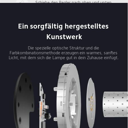
Schiebe den Regler nach oben und unten,

um die Helligkeit anzupassen
Tippe zum Ein-/Ausschalten

Ein sorgfältig hergestelltes 
Lange gedrückt halten für ein 
verzögertes Ausschalten
Kunstwerk
Die spezielle optische Struktur und die 
Farbkombinationsmethode erzeugen ein warmes, sanftes 
Licht, mit dem sich die Lampe gut in dein Zuhause einfügt. 