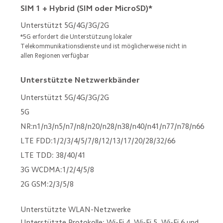
SIM 1 + Hybrid (SIM oder MicroSD)*
Unterstützt 5G/4G/3G/2G
*5G erfordert die Unterstützung lokaler 
Telekommunikationsdienste und ist möglicherweise nicht in 
allen Regionen verfügbar
Unterstützte Netzwerkbänder
Unterstützt 5G/4G/3G/2G
5G 
NR:n1/n3/n5/n7/n8/n20/n28/n38/n40/n41/n77/n78/n66
LTE FDD:1/2/3/4/5/7/8/12/13/17/20/28/32/66
LTE TDD: 38/40/41
3G WCDMA:1/2/4/5/8
2G GSM:2/3/5/8
Unterstützte WLAN-Netzwerke
Unterstützte Protokolle: Wi-Fi 4, Wi-Fi 5, Wi-Fi 6 und 