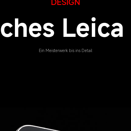
DESIGN
sches Leica
Ein Meisterwerk bis ins Detail