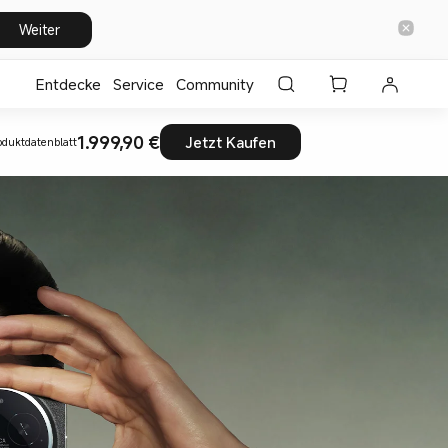
Weiter
Entdecke
⁣Service
Community
1.999,90 €
Jetzt Kaufen
oduktdatenblatt