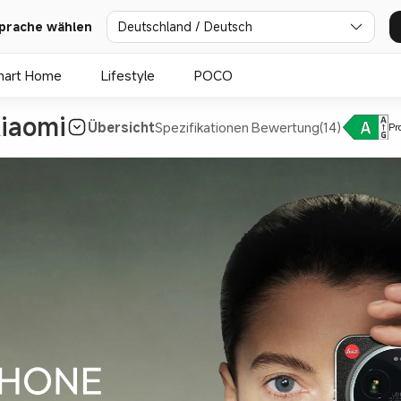
prache wählen
Deutschland / Deutsch
mart Home
Lifestyle
POCO
Xiaomi
Übersicht
Spezifikationen
Bewertung(14)
Pr