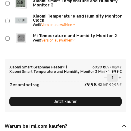
Xiaomi Smart Temperature and Humidity
Monitor 3
Xiaomi Temperature and Humidity Monitor
Clock
Weiß
Version auswählen
Mi Temperature and Humidity Monitor 2
Weiß
Version auswählen
Curre
UVP 8
Xiaomi Smart Graphene Heater
×
1
69,99
€
UVP 89,99 €
Curre
Xiaomi Smart Temperature and Humidity Monitor 3 Mini
×
1
9,99
€
79,98
€
Curre
UVP 9
Gesamtbetrag
UVP 99,98 €
Jetzt kaufen
Warum bei mi.com kaufen?