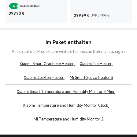
GB + 512 GB
Lite
Produktdatenblatt
Current Price €899,90
899,90
€
Current Price €299
UVP 349,99
299,99
€
UVP 349,99 €
Im Paket enthalten
Klicke auf das Produkt, um weitere technische Daten anzuzeigen
,
,
Xiaomi Smart Graphene Heater
Xiaomi Fan Heater
,
Xiaomi Desktop Heater
Mi Smart Space Heater S
,
Xiaomi Smart Temperature and Humidity Monitor 3 Mini
,
Xiaomi Temperature and Humidity Monitor Clock
Mi Temperature and Humidity Monitor 2