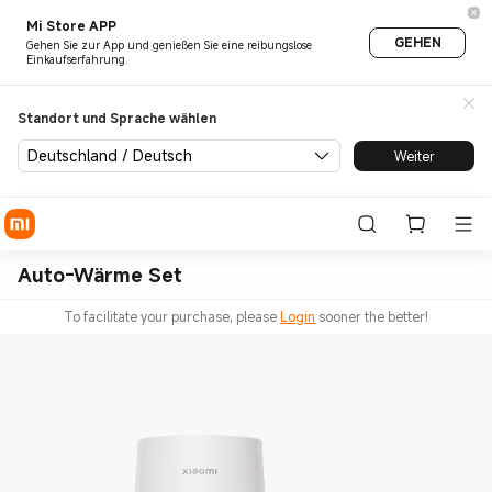
Mi Store APP
GEHEN
Gehen Sie zur App und genießen Sie eine reibungslose
Einkaufserfahrung.
Standort und Sprache wählen
Deutschland / Deutsch
Weiter
Auto-Wärme Set
To facilitate your purchase, please
Login
sooner the better!