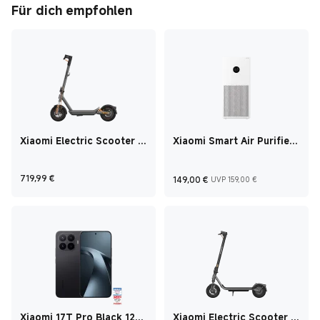
Für dich empfohlen
Xiaomi Electric Scooter 6
Xiaomi Smart Air Purifier
Max
4 Lite
Current Price €719,99
Current Price €149
UVP 159,00
719,99
€
149,00
€
UVP 159,00 €
Xiaomi 17T Pro Black 12
Xiaomi Electric Scooter 6