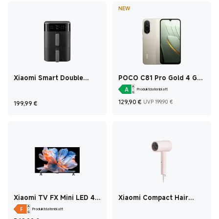
NEW
Xiaomi Smart Double
POCO C81 Pro Gold 4 GB
Stack Air Fryer 12L
+ 128 GB
Produktdatenblatt
Current Price €129,
UVP 199,90 
Current Price €199,99
129,90
€
UVP 199,90 €
199,99
€
Xiaomi TV FX Mini LED 43
Xiaomi Compact Hair
2026
Dryer H101 Pink
Produktdatenblatt