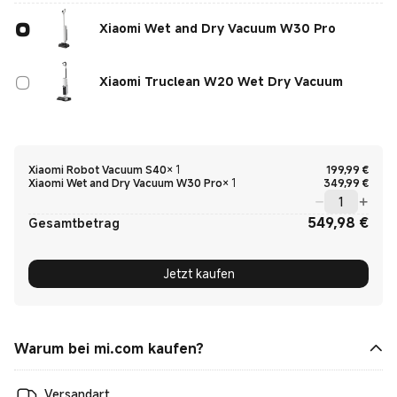
Xiaomi Wet and Dry Vacuum W30 Pro
Xiaomi Truclean W20 Wet Dry Vacuum
Curre
Xiaomi Robot Vacuum S40
×
1
199,99
€
Curre
Xiaomi Wet and Dry Vacuum W30 Pro
×
1
349,99
€
549,98
€
Curre
Gesamtbetrag
Jetzt kaufen
Warum bei mi.com kaufen?
Versandart