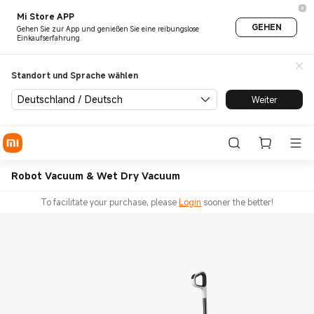
Mi Store APP
GEHEN
Gehen Sie zur App und genießen Sie eine reibungslose
Einkaufserfahrung.
Standort und Sprache wählen
Deutschland / Deutsch
Weiter
Robot Vacuum & Wet Dry Vacuum
To facilitate your purchase, please
Login
sooner the better!