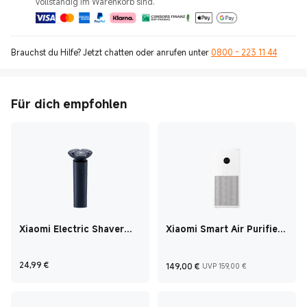
vollständig im Warenkorb sind.
Brauchst du Hilfe? Jetzt chatten oder anrufen unter
0800 - 223 11 44
Für dich empfohlen
Xiaomi Electric Shaver
Xiaomi Smart Air Purifier
S101
4 Lite
Current Price €24,99
Current Price €149
UVP 159,00
24,99
€
149,00
€
UVP 159,00 €