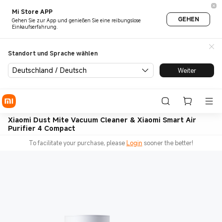
Mi Store APP
GEHEN
Gehen Sie zur App und genießen Sie eine reibungslose
Einkaufserfahrung.
Standort und Sprache wählen
Deutschland / Deutsch
Weiter
Xiaomi Dust Mite Vacuum Cleaner & Xiaomi Smart Air
Purifier 4 Compact
To facilitate your purchase, please
Login
sooner the better!