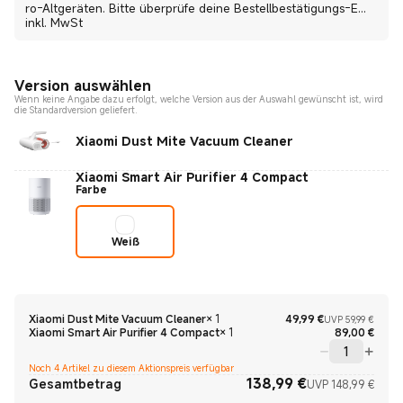
ro-Altgeräten. Bitte überprüfe deine Bestellbestätigungs-E...
inkl. MwSt
Version auswählen
Wenn keine Angabe dazu erfolgt, welche Version aus der Auswahl gewünscht ist, wird
die Standardversion geliefert.
Xiaomi Dust Mite Vacuum Cleaner
Xiaomi Smart Air Purifier 4 Compact
Farbe
Weiß
Curre
UVP 5
Xiaomi Dust Mite Vacuum Cleaner
×
1
49,99
€
UVP 59,99 €
Curre
Xiaomi Smart Air Purifier 4 Compact
×
1
89,00
€
Noch 4 Artikel zu diesem Aktionspreis verfügbar
138,99
€
Curre
UVP 1
Gesamtbetrag
UVP 148,99 €