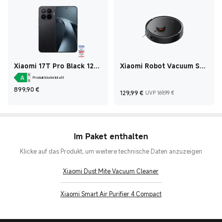
Xiaomi 17T Pro Black 12
Xiaomi Robot Vacuum S20
GB + 512 GB
Black
Produktdatenblatt
Current Price €899,90
899,90
€
Current Price €129,
UVP 169,99 
129,99
€
UVP 169,99 €
Im Paket enthalten
Klicke auf das Produkt, um weitere technische Daten anzuzeigen
Xiaomi Dust Mite Vacuum Cleaner
Xiaomi Smart Air Purifier 4 Compact