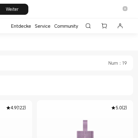
Weiter
Entdecke
⁣Service
Community
 Xiaomi Deutschland Official
 in Xiaomi Xiaomi Deutschland Officia
Num
：
19
4.9
(
122
)
5.0
(
2
)