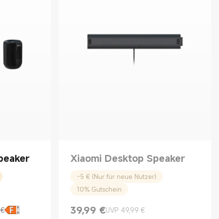
peaker
Xiaomi Desktop Speaker
-5 € (Nur für neue Nutzer)
10% Gutschein
39,99
€
 €
UVP 49,99 €
Current Price €39.99
UVP 49,99 €