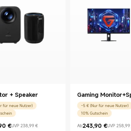
tor + Speaker
Gaming Monitor+S
r für neue Nutzer)
-5 € (Nur für neue Nutzer)
schein
10% Gutschein
90
€
243,90
€
UVP 238,99 €
Ab
UVP 258,99
rice €233.90
99 €
Current Price €243.90
UVP 258,99 €