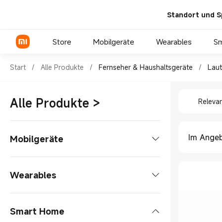
Standort und S
Store
Mobilgeräte
Wearables
S
Shop Fernseher & Haushaltsge
Start
/
Alle Produkte
/
Fernseher & Haushaltsgeräte
/
Laut
Shop Fer
Xiaomi Serien
Alle Produkte
>
Releva
REDMI Serien
POCO Phones
Im Ange
Mobilgeräte
Smartphones
Wearables
Xiaomi Serien
Tablets
Smart Watches
Smart Home
REDMI Serien
Tablet
Laptops