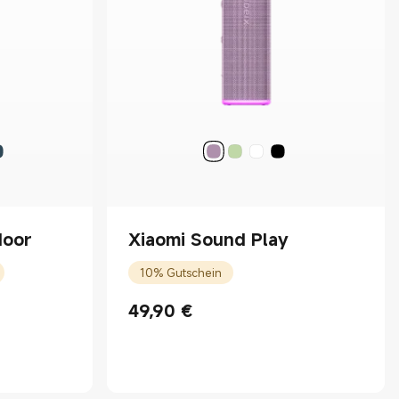
door
Xiaomi Sound Play
10% Gutschein
49,90
€
Current Price €49.90