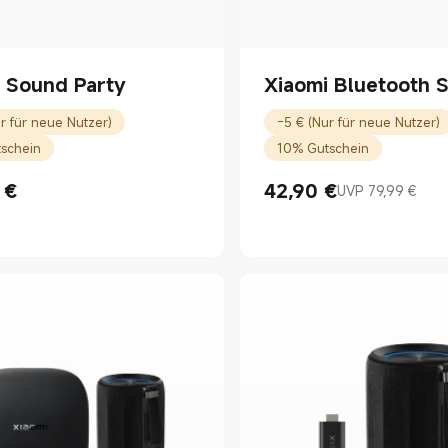
 Sound Party
Xiaomi Bluetooth 
r für neue Nutzer)
-5 € (Nur für neue Nutzer)
schein
10% Gutschein
€
42,90
€
UVP 79,99 €
rice €129.99
Current Price €42.90
UVP 79,99 €