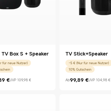
 TV Box S + Speaker
TV Stick+Speaker
r für neue Nutzer)
-5 € (Nur für neue Nutzer)
schein
10% Gutschein
89
€
99,89
€
UVP 109,98 €
Ab
UVP 104,98 €
rice €104.89
8 €
Current Price €99.89
UVP 104,98 €