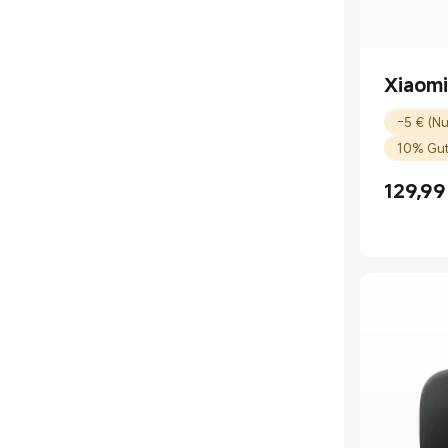
Xiaomi
-5 € (Nu
10% Gut
129,99
Current P