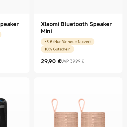
Speaker
Xiaomi Bluetooth Speaker
Mini
-5 € (Nur für neue Nutzer)
10% Gutschein
29,90
€
UVP 39,99 €
Current Price €29.90
UVP 39,99 €