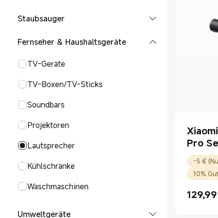
Smart Watch
Smart Bands
POCO Phones
Tablet-Zubehör
Laptop-Zubehör
Staubsauger
Uhren-Zubehör
Smart Bands
TWS Ohrhörer
Smartphone-Zubehör
Saugroboter
Fernseher & Haushaltsgeräte
Smart Band Zubehör
Ohrhörer
Smart Glasses
Handstaubsauger
TV-Geräte
Over-Ear Kopfhörer
Smart Audio Glasses
Smart Tags
Nass-Trockensauger
TV-Boxen/TV-Sticks
Xiaomi Tag
Standstaubsauger
Soundbars
Staubsauger Zubehör
Projektoren
Xiaom
Pro Se
Lautsprecher
-5 € (Nu
Kühlschränke
10% Gut
Waschmaschinen
129,99
Current P
Umweltgeräte