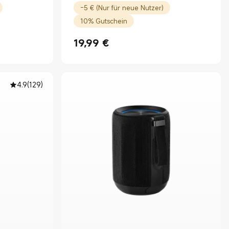
-5 € (Nur für neue Nutzer)
10% Gutschein
19,99
€
Current Price €19.99
4.9
(
129
)