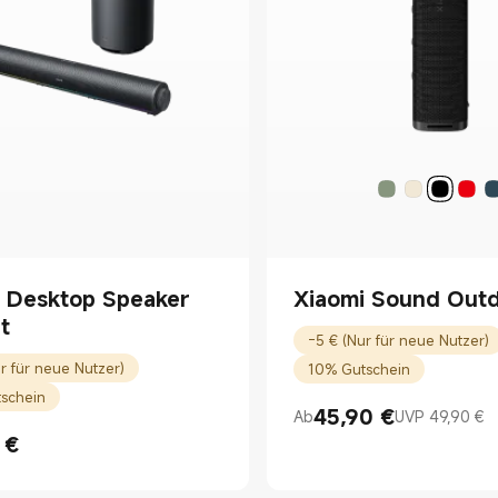
i Desktop Speaker
Xiaomi Sound Out
t
-5 € (Nur für neue Nutzer)
r für neue Nutzer)
10% Gutschein
schein
45,90
€
Ab
UVP 49,90 €
Current Price €45.90
UVP 49,90 €
€
rice €129.99