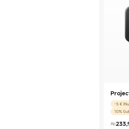
Projec
-5 € (Nu
10% Gut
233,
Ab
Current P
UVP 238,