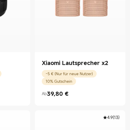
Xiaomi Lautsprecher x2
-5 € (Nur für neue Nutzer)
10% Gutschein
39,80
€
Ab
Current Price €39.80
4.9
(
13
)