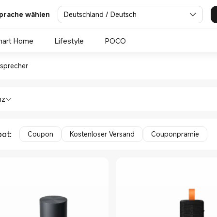
Deutschland / Deutsch
prache wählen
mart Home
Lifestyle
POCO
räte Lautsprecher in Xiaomi
sprecher
nseher & Haushaltsgeräte Lautsprecher
nz
bot
:
Coupon
Kostenloser Versand
Couponprämie