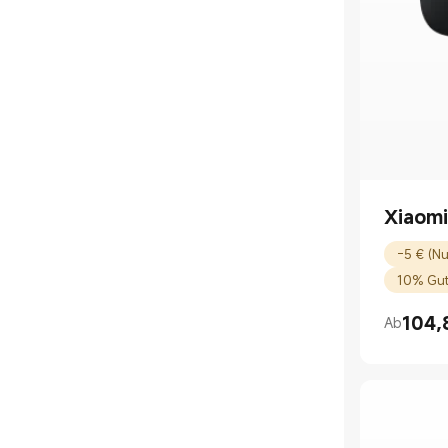
Xiaomi
-5 € (Nu
10% Gut
104,
Ab
Current P
UVP 109,9