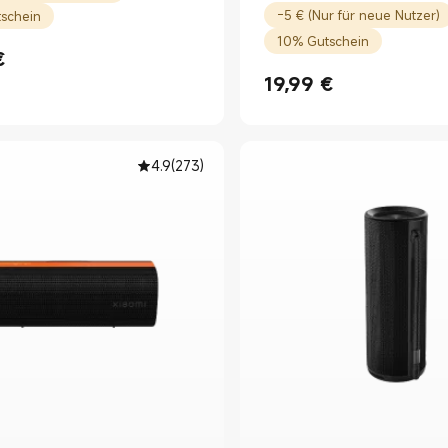
-5 € (Nur für neue Nutzer)
schein
10% Gutschein
€
rice €19.90
19,99
€
Current Price €19.99
4.9
(
273
)