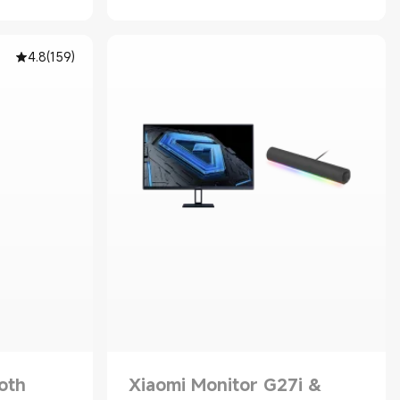
4.8
(
159
)
oth
Xiaomi Monitor G27i &