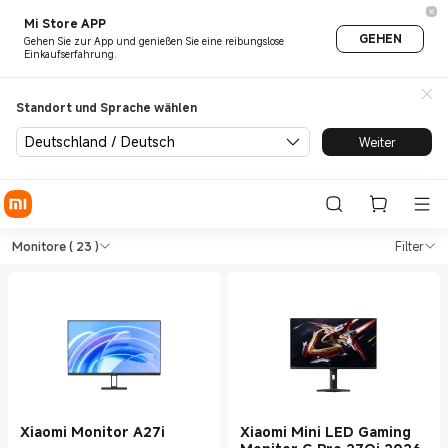
Mi Store APP
GEHEN
Gehen Sie zur App und genießen Sie eine reibungslose
Einkaufserfahrung.
Standort und Sprache wählen
Deutschland / Deutsch
Weiter
Shop Büro Monitore in Xiaomi
Shop Büro Monitore in Xiaomi Xiaomi D
Monitore
( 23 )
Filter
Xiaomi Monitor A27i
Xiaomi Mini LED Gaming