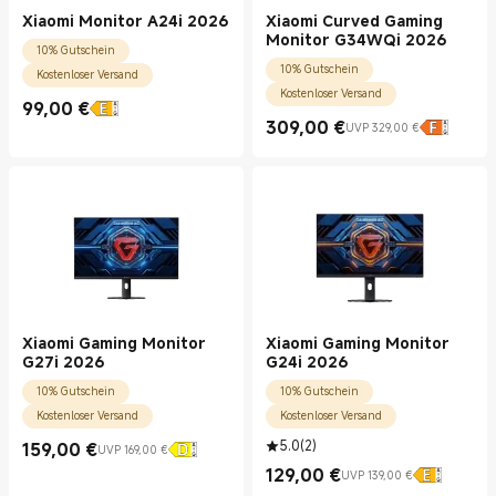
Xiaomi Monitor A24i 2026
Xiaomi Curved Gaming
Monitor G34WQi 2026
10% Gutschein
10% Gutschein
Kostenloser Versand
Kostenloser Versand
99,00
€
Current Price €99.00
309,00
€
UVP 329,00 €
Current Price €309.00
UVP 329,00 €
Xiaomi Gaming Monitor
Xiaomi Gaming Monitor
G27i 2026
G24i 2026
10% Gutschein
10% Gutschein
Kostenloser Versand
Kostenloser Versand
5.0
(
2
)
159,00
€
UVP 169,00 €
Current Price €159.00
UVP 169,00 €
129,00
€
UVP 139,00 €
Current Price €129.00
UVP 139,00 €