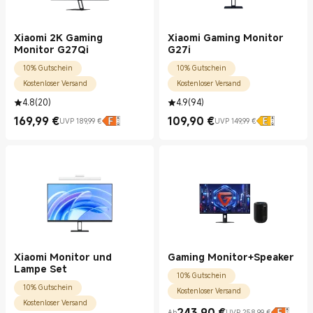
Xiaomi 2K Gaming
Xiaomi Gaming Monitor
Monitor G27Qi
G27i
10% Gutschein
10% Gutschein
Kostenloser Versand
Kostenloser Versand
4.8
(
20
)
4.9
(
94
)
169,99
€
109,90
€
UVP 189,99 €
UVP 149,99 €
Current Price €169.99
UVP 189,99 €
Current Price €109.90
UVP 149,99 €
Xiaomi Monitor und
Gaming Monitor+Speaker
Lampe Set
10% Gutschein
10% Gutschein
Kostenloser Versand
Kostenloser Versand
243,90
€
Ab
UVP 258,99 €