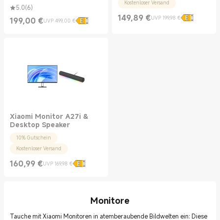
Kostenloser Versand
5.0
(
6
)
149,89
€
UVP 199,98 €
199,00
€
Current Price €149.89
UVP 199,98 €
UVP 499,00 €
Current Price €199.00
UVP 499,00 €
Xiaomi Monitor A27i &
Desktop Speaker
10% Gutschein
Kostenloser Versand
160,99
€
UVP 169,98 €
Current Price €160.99
UVP 169,98 €
Monitore
Tauche mit Xiaomi Monitoren in atemberaubende Bildwelten ein: Diese