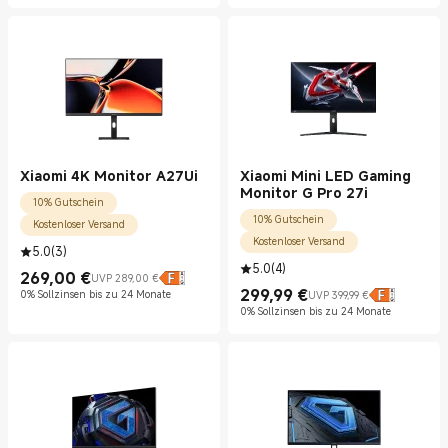
Xiaomi 4K Monitor A27Ui
Xiaomi Mini LED Gaming
Monitor G Pro 27i
10% Gutschein
10% Gutschein
Kostenloser Versand
Kostenloser Versand
5.0
(
3
)
5.0
(
4
)
269,00
€
UVP 289,00 €
Current Price €269.00
UVP 289,00 €
299,99
€
0% Sollzinsen bis zu 24 Monate
UVP 399,99 €
Current Price €299.99
UVP 399,99 €
0% Sollzinsen bis zu 24 Monate