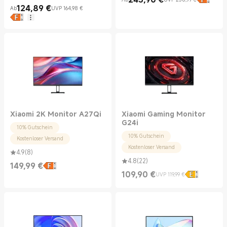
Current Price €243.90
UVP 258,99 €
124,89
€
Ab
UVP 164,98 €
Current Price €124.89
UVP 164,98 €
Xiaomi 2K Monitor A27Qi
Xiaomi Gaming Monitor
G24i
10% Gutschein
10% Gutschein
Kostenloser Versand
Kostenloser Versand
4.9
(
8
)
4.8
(
22
)
149,99
€
Current Price €149.99
109,90
€
UVP 119,99 €
Current Price €109.90
UVP 119,99 €