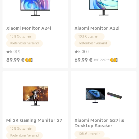
Xiaomi Monitor A24i
Xiaomi Monitor A22i
10% Gutschein
10% Gutschein
Kostenloser Versand
Kostenloser Versand
5.0
(
7
)
5.0
(
7
)
89,99
€
69,99
€
UVP 79,99 €
Current Price €89.99
Current Price €69.99
UVP 79,99 €
Mi 2K Gaming Monitor 27
Xiaomi Monitor G27i &
Desktop Speaker
10% Gutschein
10% Gutschein
Kostenloser Versand