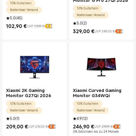
Monitor G Pro 27Qi 2026
10% Gutschein
10% Gutschein
Kostenloser Versand
Kostenloser Versand
5.0
(
45
)
5.0
(
2
)
102,90
€
UVP 119,99 €
Current Price €102.90
UVP 119,99 €
329,00
€
UVP 349,00 €
Current Price €329.00
UVP 349,00 €
Xiaomi 2K Gaming
Xiaomi Curved Gaming
Monitor G27Qi 2026
Monitor G34WQi
10% Gutschein
10% Gutschein
Kostenloser Versand
Kostenloser Versand
5.0
(
1
)
4.9
(
12
)
209,00
€
246,90
€
UVP 219,00 €
UVP 299,99 €
Current Price €209.00
UVP 219,00 €
Current Price €246.90
UVP 299,99 €
0% Sollzinsen bis zu 24 Monate