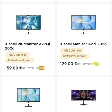
Xiaomi 2K Monitor A27Qi
Xiaomi Monitor A27i 2026
2026
10% Gutschein
10% Gutschein
Kostenloser Versand
Kostenloser Versand
129,00
€
UVP 139,00 €
Current Price €129.00
UVP 139,00 €
159,00
€
UVP 169,00 €
Current Price €159.00
UVP 169,00 €