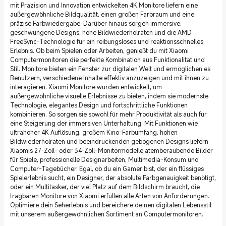
mit Präzision und Innovation entwickelten 4K Monitore liefern eine
außergewöhnliche Bildqualität, einen großen Farbraum und eine
präzise Farbwiedergabe. Darüber hinaus sorgen immersive,
geschwungene Designs, hohe Bildwiederholraten und die AMD
FreeSync-Technologie für ein reibungsloses und reaktionsschnelles
Erlebnis. Ob beim Spielen oder Arbeiten, genießt du mit Xiaomi
Computermonitoren die perfekte Kombination aus Funktionalität und
Stil. Monitore bieten ein Fenster zur digitalen Welt und ermöglichen es
Benutzern, verschiedene Inhalte effektiv anzuzeigen und mit ihnen zu
interagieren. Xiaomi Monitore wurden entwickelt, um
außergewöhnliche visuelle Erlebnisse zu bieten, indem sie modernste
Technologie, elegantes Design und fortschrittliche Funktionen
kombinieren. So sorgen sie sowohl für mehr Produktivität als auch für
eine Steigerung der immersiven Unterhaltung. Mit Funktionen wie
ultrahoher 4K Auflösung, großem Kino-Farbumfang, hohen
Bildwiederholraten und beeindruckenden gebogenen Designs liefern
Xiaomis 27-Zoll- oder 34-Zoll-Monitormodelle atemberaubende Bilder
für Spiele, professionelle Designarbeiten, Multimedia-Konsum und
Computer-Tagebücher. Egal, ob du ein Gamer bist, der ein flüssiges
Spielerlebnis sucht, ein Designer, der absolute Farbgenauigkeit benötigt,
oder ein Multitasker, der viel Platz auf dem Bildschirm braucht, die
tragbaren Monitore von Xiaomi erfüllen alle Arten von Anforderungen.
Optimiere dein Seherlebnis und bereichere deinen digitalen Lebensstil
mit unserem außergewöhnlichen Sortiment an Computermonitoren.