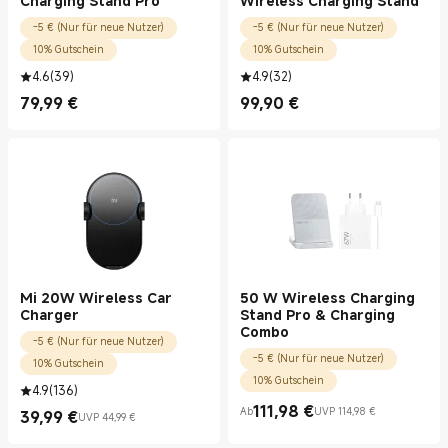
Charging Stand Pro
Wireless Charging Stand
-5 € (Nur für neue Nutzer)
-5 € (Nur für neue Nutzer)
10% Gutschein
10% Gutschein
4.6
(
39
)
4.9
(
32
)
79,99
€
99,90
€
Current Price €79.99
Current Price €99.90
Mi 20W Wireless Car
50 W Wireless Charging
Charger
Stand Pro & Charging
Combo
-5 € (Nur für neue Nutzer)
-5 € (Nur für neue Nutzer)
10% Gutschein
10% Gutschein
4.9
(
136
)
111,98
€
Ab
UVP 114,98 €
39,99
€
Current Price €111.98
UVP 114,98 €
UVP 44,99 €
Current Price €39.99
UVP 44,99 €