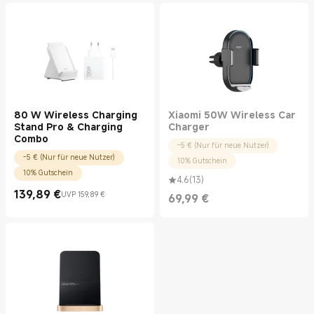
80 W Wireless Charging
Xiaomi 50W Wireless Car
Stand Pro & Charging
Charger
Combo
-5 € (Nur für neue Nutzer)
-5 € (Nur für neue Nutzer)
10% Gutschein
10% Gutschein
4.6
(
13
)
139,89
€
UVP 159,89 €
69,99
€
Current Price €139.89
UVP 159,89 €
Current Price €69.99