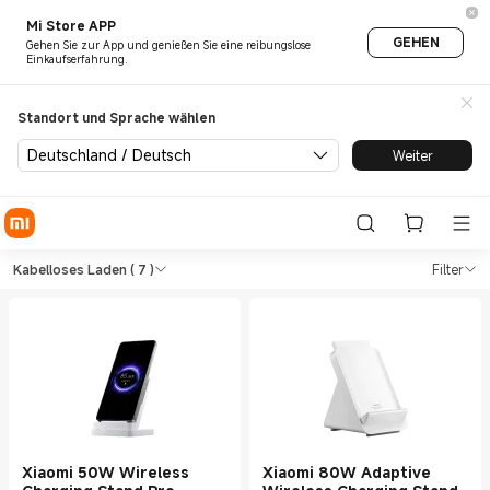
Mi Store APP
GEHEN
Gehen Sie zur App und genießen Sie eine reibungslose
Einkaufserfahrung.
Standort und Sprache wählen
Deutschland / Deutsch
Weiter
Shop Aufladen Kabelloses Lad
Shop Aufladen Kabelloses Laden in Xia
Kabelloses Laden
( 7 )
Filter
Xiaomi 50W Wireless
Xiaomi 80W Adaptive