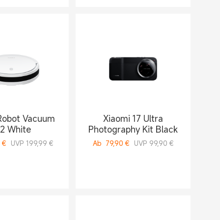
Robot Vacuum
Xiaomi 17 Ultra
12 White
Photography Kit Black
€
UVP 199,99 €
Ab
79,90
€
UVP 99,90 €