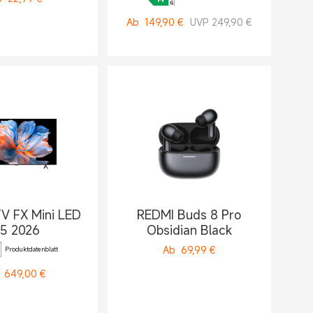
Ab
149,90
€
UVP 249,90 €
TV FX Mini LED
REDMI Buds 8 Pro
5 2026
Obsidian Black
Ab
69,99
€
Produktdatenblatt
649,00
€