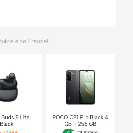
dukte eine Freude!
 Buds 8 Lite
POCO C81 Pro Black 4
Black
GB + 256 GB
b
22,99
€
Produktdatenblatt