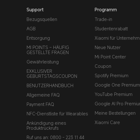
Support
Programm
Bezugsquellen
Trade-in
AGB
Studentenrabatt
Entsorgung
Xiaomi für Unterneh
MI POINTS – HÄUFIG
Neue Nutzer
GESTELLTE FRAGEN
Mi Point Center
Gewährleistung
Coupon
EXKLUSIVER
Spotify Premium
GEBURTSTAGSCOUPON
Google One Premium
BENUTZERHANDBUCH
YouTube Premium
Allgemeine FAQ
Google AI Pro Premi
Payment FAQ
Meine Bestellungen
NFC-Dienstliste für Wearables
Xiaomi Care
Ankündigung eines
Produktrückrufs
Ruf uns an: 0800 - 223 11 44