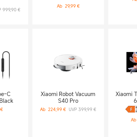
Ab
29,99
€
 999,90 €
pe-C
Xiaomi Robot Vacuum
Xiaomi 
Black
S40 Pro
6
€
Ab
224,99
€
UVP 399,99 €
Ab