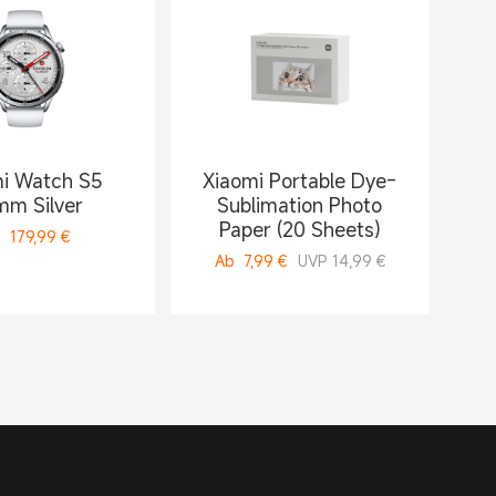
i Watch S5
Xiaomi Portable Dye-
m Silver
Sublimation Photo
Paper (20 Sheets)
b
179,99
€
Ab
7,99
€
UVP 14,99 €