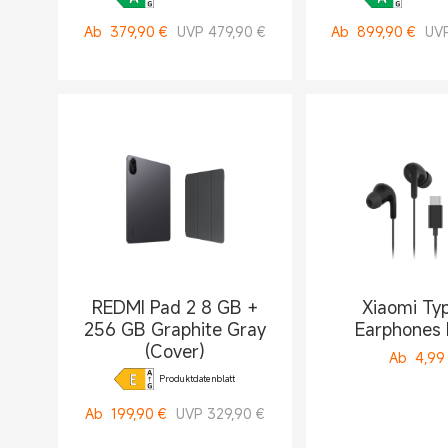
Ab
379,90
€
UVP 479,90 €
Ab
899,90
€
UVP
REDMI Pad 2 8 GB +
Xiaomi Ty
256 GB Graphite Gray
Earphones 
(Cover)
Ab
4,99
Produktdatenblatt
Ab
199,90
€
UVP 329,90 €