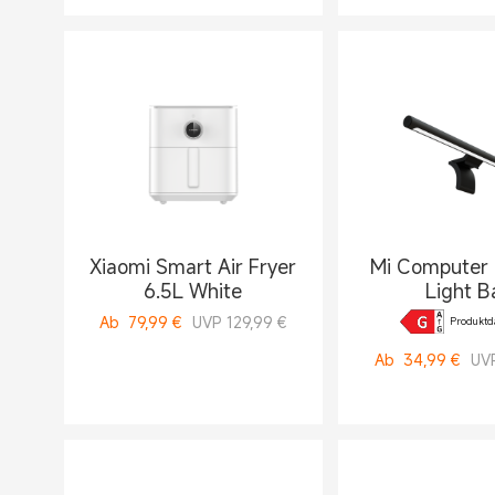
Xiaomi Smart Air Fryer
Mi Computer 
6.5L White
Light B
Ab
79,99
€
UVP 129,99 €
Produktda
Ab
34,99
€
UVP