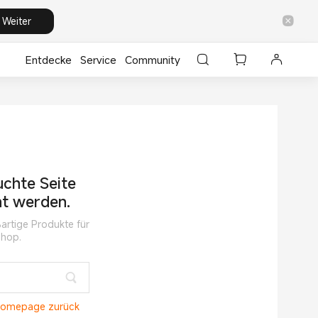
Weiter
Entdecke
⁣Service
Community
uchte Seite
ht werden.
artige Produkte für
Shop.
 Homepage zurück