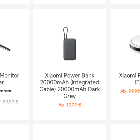
Monitor
Xiaomi Power Bank
Xiaomi 
ar
20000mAh (Integrated
E
Cable) 20000mAh Dark
Ab
99,99
tenblatt
Grey
 59,99 €
Ab
19,99
€