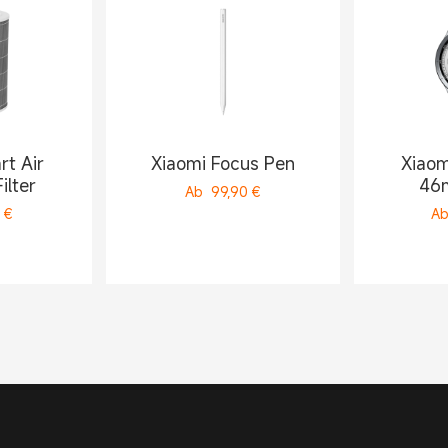
rt Air
Xiaomi Focus Pen
Xiaom
ilter
46m
Ab
99,90
€
€
A