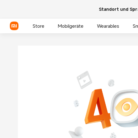
Standort und Spr
Store
Mobilgeräte
Wearables
S
Xiaomi Serien
REDMI Serien
POCO Phones