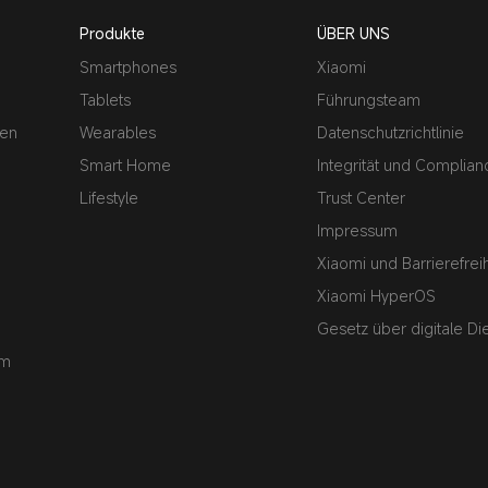
Produkte
ÜBER UNS
Smartphones
Xiaomi
Tablets
Führungsteam
men
Wearables
Datenschutzrichtlinie
Smart Home
Integrität und Complian
Lifestyle
Trust Center
Impressum
Xiaomi und Barrierefreih
Xiaomi HyperOS
Gesetz über digitale Di
um