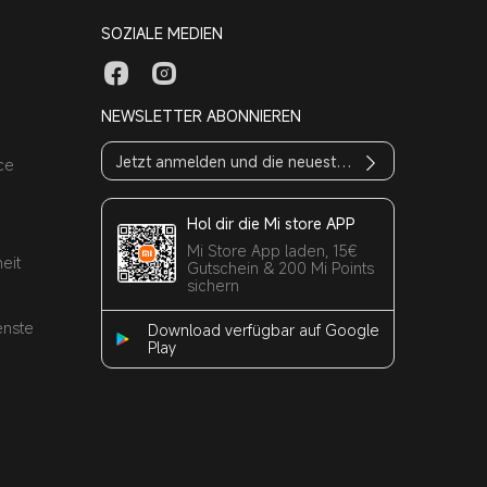
SOZIALE MEDIEN
NEWSLETTER ABONNIEREN
ce
Hol dir die Mi store APP
Mi Store App laden, 15€
eit
Gutschein & 200 Mi Points
sichern
enste
Download verfügbar auf Google
Play