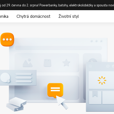
j od 29. června do 2. srpna! Powerbanky, batohy, elektrokoloběžky a spousta nov
onika
Chytrá domácnost
Životní styl