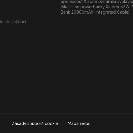
S
Společnost Xiaomi oznámila svolávac
týkající se powerbanky Xiaomi 33W 
Bank 20000mAh (Integrated Cable)
álních službách
Zásady souborů cookie
Mapa webu