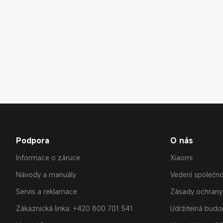
Podpora
O nás
Informace o záruce
Xiaomi
Návody a manuály
Vedení společno
Servis a reklamace
Zásady ochrany
Zákaznická linka: +420 800 701 541
Udržitelná bud