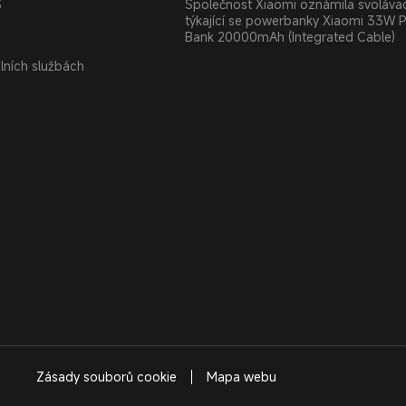
S
Společnost Xiaomi oznámila svolávac
týkající se powerbanky Xiaomi 33W 
Bank 20000mAh (Integrated Cable)
álních službách
Zásady souborů cookie
Mapa webu