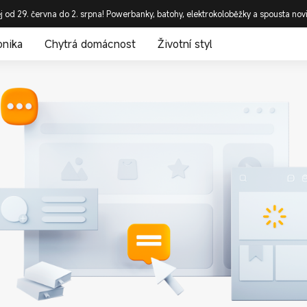
j od 29. června do 2. srpna! Powerbanky, batohy, elektrokoloběžky a spousta nov
onika
Chytrá domácnost
Životní styl