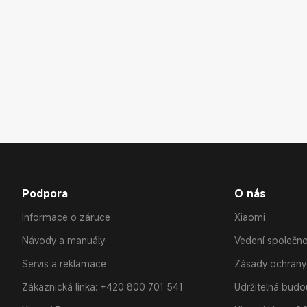
Podpora
O nás
Informace o záruce
Xiaomi
Návody a manuály
Vedení společno
Servis a reklamace
Zásady ochrany
Zákaznická linka: +420 800 701 541
Udržitelná bud