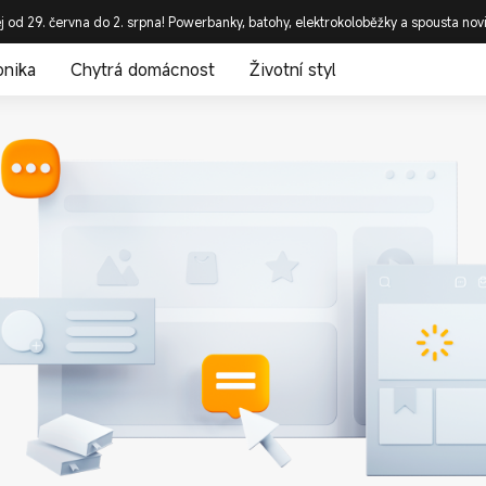
j od 29. června do 2. srpna! Powerbanky, batohy, elektrokoloběžky a spousta nov
onika
Chytrá domácnost
Životní styl