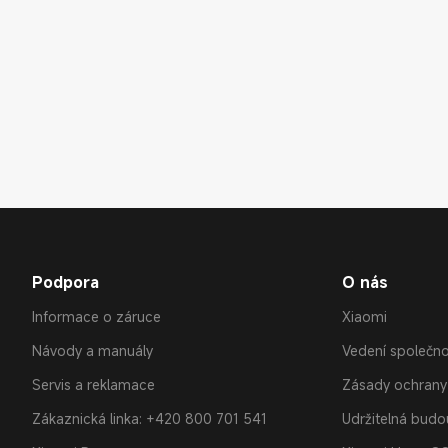
Podpora
O nás
Informace o záruce
Xiaomi
Návody a manuály
Vedení společno
Servis a reklamace
Zásady ochrany
Zákaznická linka: +420 800 701 541
Udržitelná bud