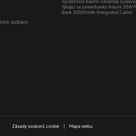
S
Společnost Xiaomi oznámila svolávac
týkající se powerbanky Xiaomi 33W 
Bank 20000mAh (Integrated Cable)
álních službách
Zásady souborů cookie
Mapa webu