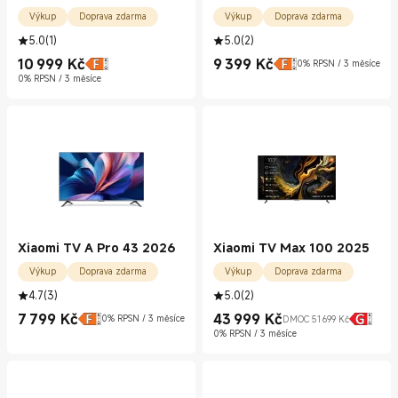
Výkup
Doprava zdarma
Výkup
Doprava zdarma
5.0
(
1
)
5.0
(
2
)
10 999
Kč
9 399
Kč
0% RPSN / 3 měsíce
Current Price Kč10999.00
Current Price Kč9399.00
0% RPSN / 3 měsíce
Xiaomi TV A Pro 43 2026
Xiaomi TV Max 100 2025
Výkup
Doprava zdarma
Výkup
Doprava zdarma
4.7
(
3
)
5.0
(
2
)
7 799
Kč
43 999
Kč
0% RPSN / 3 měsíce
DMOC 51 699 Kč
Current Price Kč7799.00
Current Price Kč43999.00
Doporučená cena 51 699 Kč
0% RPSN / 3 měsíce