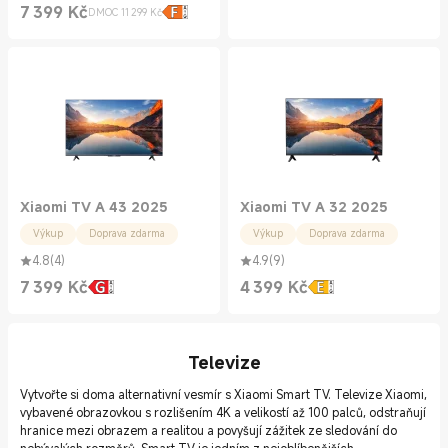
7 399
Kč
DMOC 11 299 Kč
Current Price Kč7399.00
Doporučená cena 11 299 Kč
Xiaomi TV A 43 2025
Xiaomi TV A 32 2025
Výkup
Doprava zdarma
Výkup
Doprava zdarma
4.8
(
4
)
4.9
(
9
)
7 399
Kč
4 399
Kč
Current Price Kč7399.00
Current Price Kč4399.00
Televize
Vytvořte si doma alternativní vesmír s Xiaomi Smart TV. Televize Xiaomi,
vybavené obrazovkou s rozlišením 4K a velikostí až 100 palců, odstraňují
hranice mezi obrazem a realitou a povyšují zážitek ze sledování do