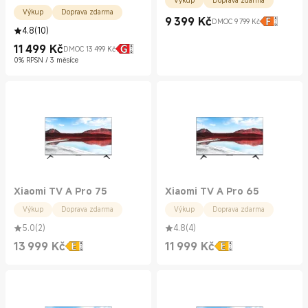
Výkup
Doprava zdarma
Výkup
Doprava zdarma
9 399
Kč
DMOC 9 799 Kč
Current Price Kč9399.00
Doporučená cena 9 799 Kč
4.8
(
10
)
11 499
Kč
DMOC 13 499 Kč
Current Price Kč11499.00
Doporučená cena 13 499 Kč
0% RPSN / 3 měsíce
Xiaomi TV A Pro 75
Xiaomi TV A Pro 65
Výkup
Doprava zdarma
Výkup
Doprava zdarma
5.0
(
2
)
4.8
(
4
)
13 999
Kč
11 999
Kč
Current Price Kč13999.00
Current Price Kč11999.00