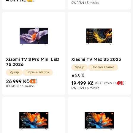
Current Price Kč4399.00
0% RPSN / 3 měsíce
Xiaomi TV S Pro Mini LED
Xiaomi TV Max 85 2025
75 2026
Výkup
Doprava zdarma
Výkup
Doprava zdarma
5.0
(
1
)
26 999
Kč
19 499
Kč
Current Price Kč26999.00
DMOC 32 999 Kč
Current Price Kč19499.00
Doporučená cena 32 999 Kč
0% RPSN / 3 měsíce
0% RPSN / 3 měsíce