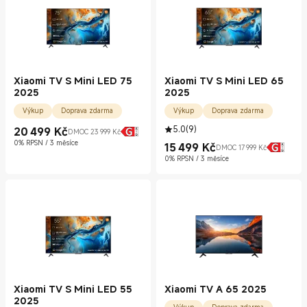
Xiaomi TV S Mini LED 75
Xiaomi TV S Mini LED 65
2025
2025
Výkup
Doprava zdarma
Výkup
Doprava zdarma
5.0
(
9
)
20 499
Kč
DMOC 23 999 Kč
Current Price Kč20499.00
Doporučená cena 23 999 Kč
0% RPSN / 3 měsíce
15 499
Kč
DMOC 17 999 Kč
Current Price Kč15499.00
Doporučená cena 17 999 Kč
0% RPSN / 3 měsíce
Xiaomi TV S Mini LED 55
Xiaomi TV A 65 2025
2025