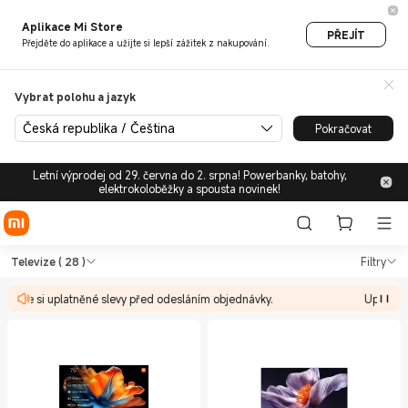
Aplikace Mi Store
PŘEJÍT
Přejděte do aplikace a užijte si lepší zážitek z nakupování.
Vybrat polohu a jazyk
Česká republika / Čeština
Pokračovat
Letní výprodej od 29. června do 2. srpna! Powerbanky, batohy,
elektrokoloběžky a spousta novinek!
Shop Televize & Bílá technika
Shop Televize & Bílá technika Televize
Televize
( 28 )
Filtry
lujte si uplatněné slevy před odesláním objednávky.
Upozorněn