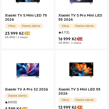
Xiaomi TV S Mini LED 75
Xiaomi TV S Pro Mini LED
2026
55 2026
Výkup
Doprava zdarma
Výkup
Doprava zdarma
4.7
(
3
)
23 999
Kč
Current Price Kč23999.00
0% RPSN / 3 měsíce
16 999
Kč
Current Price Kč16999.00
0% RPSN / 3 měsíce
Xiaomi TV A Pro 32 2026
Xiaomi TV S Mini LED 55
2026
Doprava zdarma
Výkup
Doprava zdarma
4.9
(
10
)
13 999
Kč
4 399
Kč
Current Price Kč13999.00