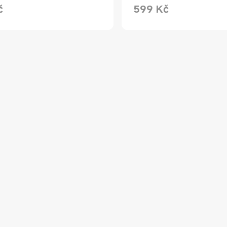
č
599
Kč
rice Kč899.00
Current Price Kč599.00