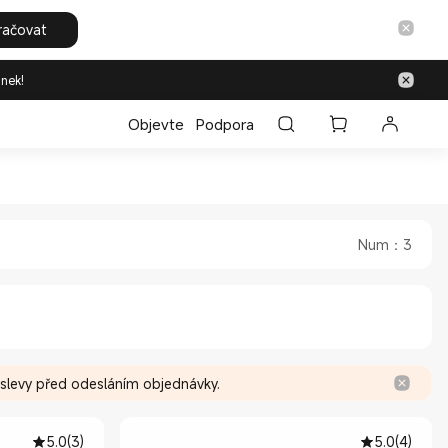
račovat
inek!
Objevte
Podpora
tore
Official Store
Num
：
3
 slevy před odesláním objednávky.
5.0
(
3
)
5.0
(
4
)