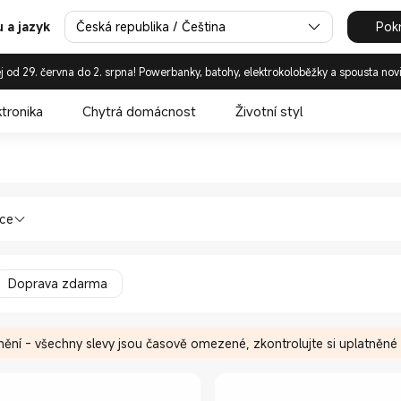
Česká republika / Čeština
Pok
 a jazyk
j od 29. června do 2. srpna! Powerbanky, batohy, elektrokoloběžky a spousta nov
ktronika
Chytrá domácnost
Životní styl
n Xiaomi Mi Czech Official S
celář WiFi systémy in Xiaomi Mi Czech 
nce
Doprava zdarma
ění - všechny slevy jsou časově omezené, zkontrolujte si uplatněné