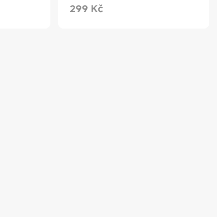
299
Kč
Current Price Kč299.00