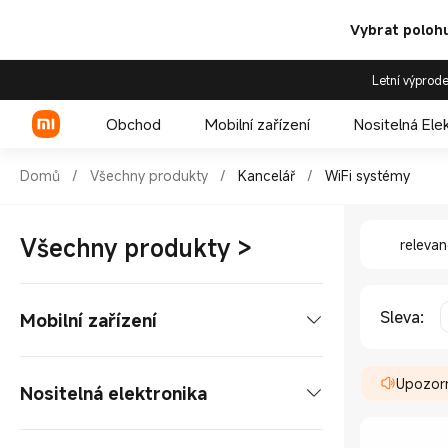
Vybrat polohu
Letní výprode
Obchod
Mobilní zařízení
Nositelná Ele
Shop Kancelář WiFi systémy i
Domů
/
Všechny produkty
/
Kancelář
/
WiFi systémy
Shop Kan
Xiaomi řada
Všechny produkty
>
releva
REDMI řada
POCO telefony
Sleva
:
Mobilní zařízení
Telefony
Upozorn
Nositelná elektronika
Xiaomi řada
Tablety