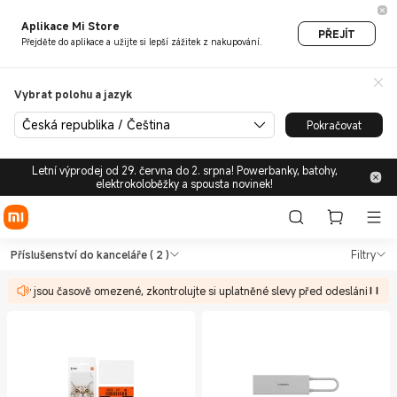
Aplikace Mi Store
PŘEJÍT
Přejděte do aplikace a užijte si lepší zážitek z nakupování.
Vybrat polohu a jazyk
Česká republika / Čeština
Pokračovat
Letní výprodej od 29. června do 2. srpna! Powerbanky, batohy,
elektrokoloběžky a spousta novinek!
Shop Kancelář Příslušenství d
Shop Kancelář Příslušenství do kancelá
Příslušenství do kanceláře
( 2 )
Filtry
 slevy jsou časově omezené, zkontrolujte si uplatněné slevy před odesláním obj