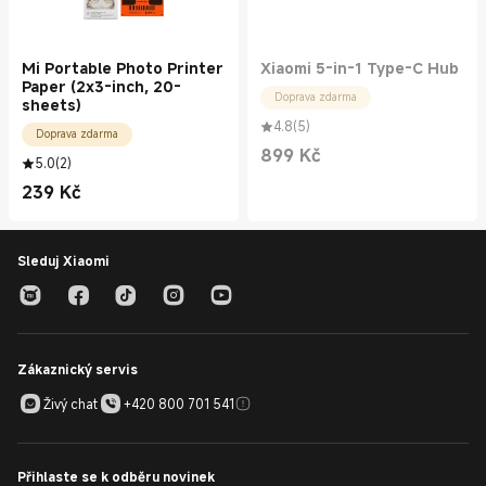
Mi Portable Photo Printer
Xiaomi 5-in-1 Type-C Hub
Paper (2x3-inch, 20-
Doprava zdarma
sheets)
4.8
(
5
)
Doprava zdarma
899
Kč
Current Price Kč899.00
5.0
(
2
)
239
Kč
Current Price Kč239.00
Sleduj Xiaomi
Zákaznický servis
Živý chat
+420 800 701 541
Přihlaste se k odběru novinek