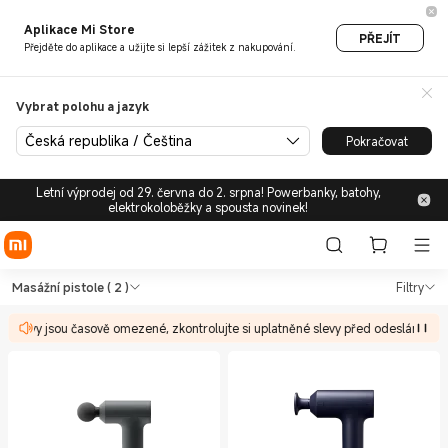
Aplikace Mi Store
PŘEJÍT
Přejděte do aplikace a užijte si lepší zážitek z nakupování.
Vybrat polohu a jazyk
Česká republika / Čeština
Pokračovat
Letní výprodej od 29. června do 2. srpna! Powerbanky, batohy,
elektrokoloběžky a spousta novinek!
Shop Zdraví a Fitness Masážní
Shop Zdraví a Fitness Masážní pistole 
Masážní pistole
( 2 )
Filtry
y slevy jsou časově omezené, zkontrolujte si uplatněné slevy před odesláním o