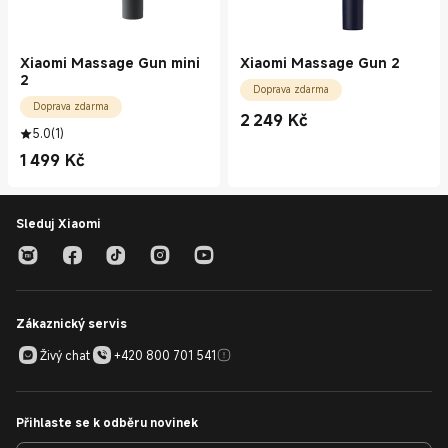
Xiaomi Massage Gun mini
Xiaomi Massage Gun 2
2
Doprava zdarma
Doprava zdarma
2 249
Kč
Current Price Kč2249.00
5.0
(
1
)
1 499
Kč
Current Price Kč1499.00
Sleduj Xiaomi
Zákaznický servis
Živý chat
+420 800 701 541
Přihlaste se k odběru novinek