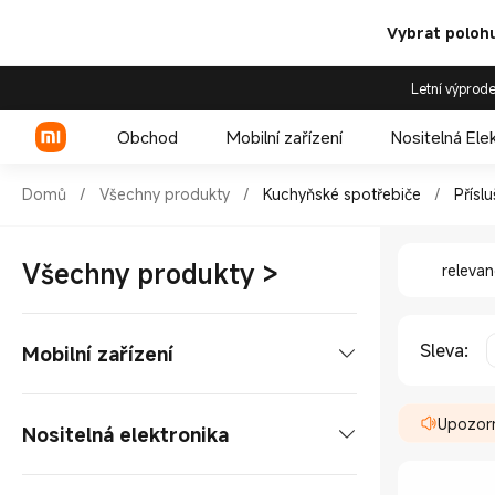
Vybrat polohu
Letní výprode
Obchod
Mobilní zařízení
Nositelná Ele
Shop Kuchyňské spotřebiče Př
Domů
/
Všechny produkty
/
Kuchyňské spotřebiče
/
Přísl
Shop Kuc
Xiaomi řada
Všechny produkty
>
releva
REDMI řada
POCO telefony
Sleva
:
Mobilní zařízení
Telefony
Upozorn
Nositelná elektronika
Xiaomi řada
Tablety