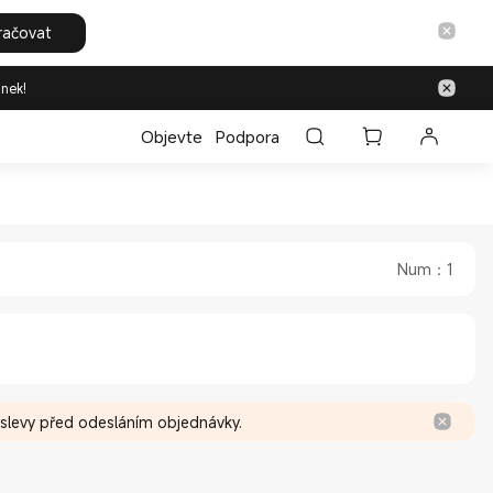
račovat
inek!
Objevte
Podpora
aomi Mi Czech Official Store
hyně in Xiaomi Mi Czech Official Store
Num
：
1
 slevy před odesláním objednávky.