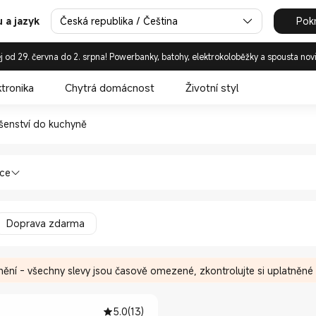
Česká republika / Čeština
Pok
 a jazyk
j od 29. června do 2. srpna! Powerbanky, batohy, elektrokoloběžky a spousta nov
ktronika
Chytrá domácnost
Životní styl
íslušenství do kuchyně in Xi
ušenství do kuchyně
hyňské spotřebiče Příslušenství do kuc
nce
Doprava zdarma
ění - všechny slevy jsou časově omezené, zkontrolujte si uplatněné
5.0
(
13
)