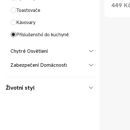
449
K
Current P
Toastovače
Kávovary
Příslušenství do kuchyně
Chytré Osvětlení
Interiérová světla
Zabezpečení Domácnosti
Bezpečnostní kamery
Životní styl
Chytré zásuvky
Chytré senzory a rozbočovače
Nabíjení
Chytré zámky dveří
Powerbanky
Outdoor