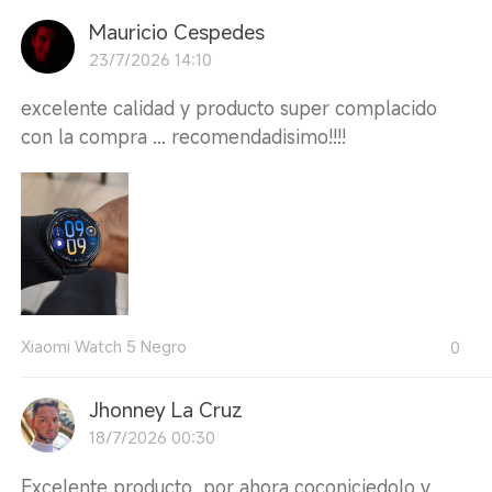
Mauricio Cespedes
23/7/2026 14:10
excelente calidad y producto super complacido
con la compra ... recomendadisimo!!!!
Xiaomi Watch 5 Negro
0
Jhonney La Cruz
18/7/2026 00:30
Excelente producto, por ahora coconiciedolo y