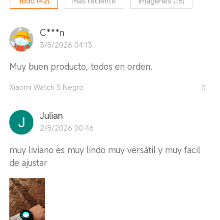
Todo
(
42
)
Más reciente
Imágenes
(
15
)
C***n
3/8/2026 04:13
Muy buen producto, todos en orden.
Xiaomi Watch 5 Negro
0
Julian
2/8/2026 00:46
muy liviano es muy lindo muy versátil y muy facil
de ajustar