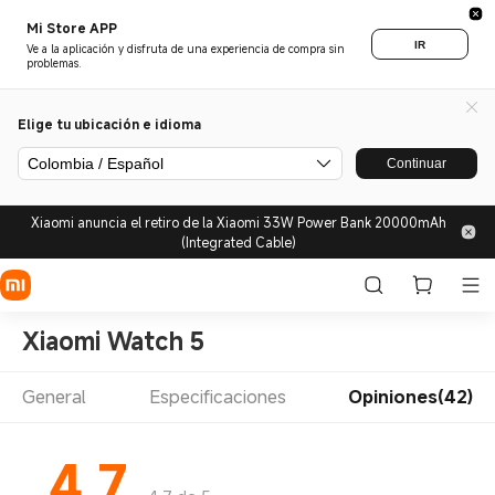
Mi Store APP
IR
Ve a la aplicación y disfruta de una experiencia de compra sin
problemas.
Elige tu ubicación e idioma
Colombia / Español
Continuar
Xiaomi anuncia el retiro de la Xiaomi 33W Power Bank 20000mAh
(Integrated Cable)
Xiaomi Watch 5
General
Especificaciones
Opiniones(42)
4.7