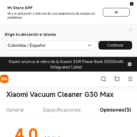
Mi Store APP
IR
Ve a la aplicación y disfruta de una experiencia de compra sin
problemas.
Elige tu ubicación e idioma
Colombia / Español
Continuar
Xiaomi anuncia el retiro de la Xiaomi 33W Power Bank 20000mAh
(Integrated Cable)
Xiaomi Vacuum Cleaner G30 Max
General
Especificaciones
Opiniones(3)
4.0