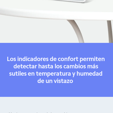
Los indicadores de confort permiten 
detectar hasta los cambios más 
sutiles en temperatura y humedad 

de un vistazo  