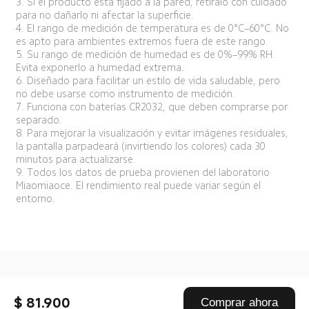
3. Si el producto está fijado a la pared, retíralo con cuidado 
para no dañarlo ni afectar la superficie.  
4. El rango de medición de temperatura es de 0°C–60°C. No 
es apto para ambientes extremos fuera de este rango.  
5. Su rango de medición de humedad es de 0%–99% RH. 
Evita exponerlo a humedad extrema.  
6. Diseñado para facilitar un estilo de vida saludable, pero 
no debe usarse como instrumento de medición.  
7. Funciona con baterías CR2032, que deben comprarse por 
separado.  
8. Para mejorar la visualización y evitar imágenes residuales, 
la pantalla parpadeará (invirtiendo los colores) cada 30 
minutos para actualizarse.  
9. Todos los datos de prueba provienen del laboratorio 
Miaomiaoce. El rendimiento real puede variar según el 
entorno.  
Drag down to fresh
$ 81.900
Comprar ahora