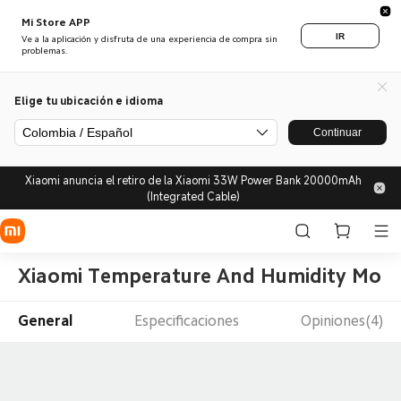
Mi Store APP
IR
Ve a la aplicación y disfruta de una experiencia de compra sin
problemas.
Elige tu ubicación e idioma
Colombia / Español
Continuar
Xiaomi anuncia el retiro de la Xiaomi 33W Power Bank 20000mAh
(Integrated Cable)
Xiaomi Temperature And Humidity Moni
General
Especificaciones
Opiniones(4)