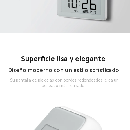
Superficie lisa y elegante  
Diseño moderno con un estilo sofisticado  
Su pantalla de plexiglás con bordes redondeados le da un 
acabado más refinado.  