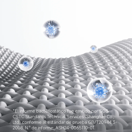
*El informe bacteriostático fue emitido por SGS-
CSTC Standards Technical Services (Shanghai) Co., 
Ltd., conforme al estándar de prueba GB/T20944.3-
2008. N.º de informe: ASH24-0065110-01.