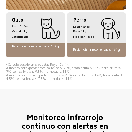
Perro  
Gato  
Edad: 2 años  
Edad: 4 años  
Peso: 4.5 kg  
Peso: 4 kg  
Esterilizado  
No esterilizado 
Ración diaria recomendada: 132 g  
Ración diaria recomendada: 164 g  
*Cálculo basado en croquetas Royal Canin:  
Alimento para gatos: proteína bruta > 25%, grasa bruta > 11%, fibra bruta ≤ 
7%, ceniza bruta ≤ 9.5%, humedad ≤ 11%  
Alimento para perros: proteína bruta > 25%, grasa bruta > 14%, fibra bruta ≤ 
4.5%, ceniza bruta ≤ 7.5%, humedad ≤ 11%  
Monitoreo infrarrojo 
continuo con alertas en 