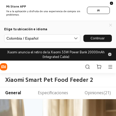
Mi Store APP
IR
Ve a la aplicación y disfruta de una experiencia de compra sin
problemas.
Elige tu ubicación e idioma
Colombia / Español
Continuar
Xiaomi anuncia el retiro de la Xiaomi 33W Power Bank 20000mAh
(Integrated Cable)
Xiaomi Smart Pet Food Feeder 2
General
Especificaciones
Opiniones(21)