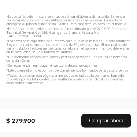
*Las baterías deben instalarse antes de activar el sistema de respaldo. Se venden 
por separado y solo son compatibles con baterías alcalinas secas. En modo de 
emergencia, pueden durar hasta 14 días. Para más detalles, consulta el manual.  
*El estándar de seguridad alimentaria fue certificado por SGS-CSTC Standards 
Technical Services Co., Ltd. Guangzhou Branch. Reporte No.: 
CANPC23004898004.  
*Los datos de la capacidad de alimento para 30 días se basan en un gato adulto de 
5kg con un consumo diario aproximado de 80g de croquetas. El uso real puede 
variar debido a factores ambientales, cambios en el tipo de alimento o diferencias 
en la raza, edad, salud y hábitos del animal.  
*El dispensador es apto para gatos y perros de razas con una altura de hombros 
de hasta 40cm.  
*Se recomienda reemplazar el cartucho desecante cada mes.  
*Este dispensador no es compatible con alimentos liofilizados para gatos o perros.  
*Todos los datos en esta página, a menos que se indique lo contrario, han sido 
probados por los fabricantes. Los resultados pueden variar debido a diferentes 
condiciones ambientales.  
Drag down to fresh
$ 279.900
Comprar ahora