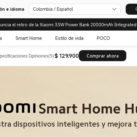
ión e idioma
Colombia / Español
uncia el retiro de la Xiaomi 33W Power Bank 20000mAh (Integrated
s
Smart Home
Estilo de vida
POCO
$ 129.900
pecificaciones
Opiniones(5)
Comprar ahora
Smart Home H
tra dispositivos inteligentes y mejora 