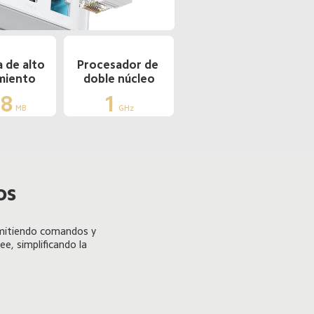
 de alto 
Procesador de 
miento
doble núcleo
28
1
MB
GHz
os
smitiendo comandos y 
e, simplificando la 