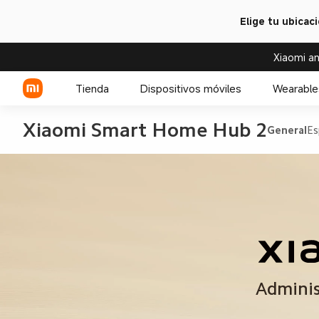
Elige tu ubicac
Xiaomi an
Tienda
Dispositivos móviles
Wearable
Xiaomi Smart Home Hub 2
General
Es
Serie Xiaomi
Relojes
Serie REDMI
Accesorios para relojes
Celulares POCO
Adminis