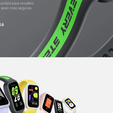
curidad para resaltes 
s sean más seguras.
sa