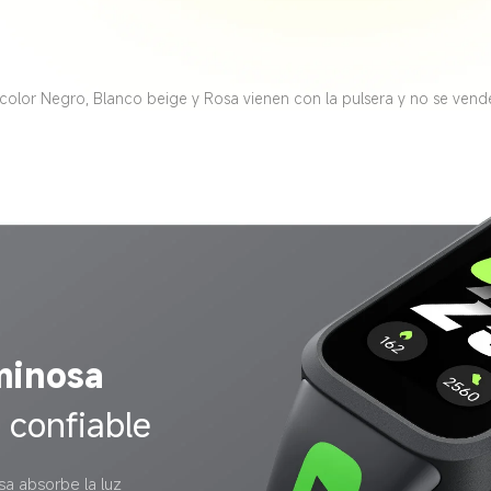
 color Negro, Blanco beige y Rosa vienen con la pulsera y no se ven
minosa
confiable
sa absorbe la luz 