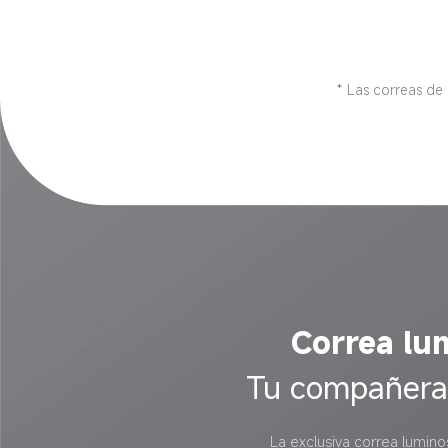
* Las correas de
Correa lu
Tu compañera 
La exclusiva correa lumino