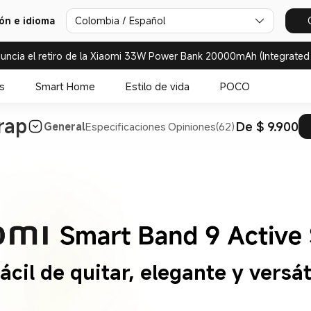
ión e idioma
Colombia / Español
uncia el retiro de la Xiaomi 33W Power Bank 20000mAh (Integrated
s
Smart Home
Estilo de vida
POCO
rap
De $ 9.900
General
Especificaciones
Opiniones(62)
ácil de quitar, elegante y versát