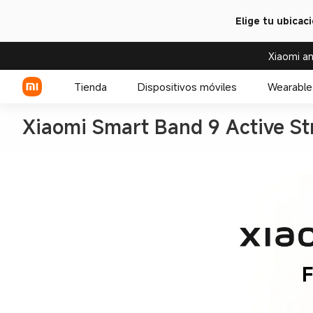
Elige tu ubicac
Xiaomi an
Tienda
Dispositivos móviles
Wearable
Xiaomi Smart Band 9 Active St
Serie Xiaomi
Relojes
Serie REDMI
Accesorios para relojes
Celulares POCO
F