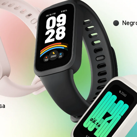
Negr
sa