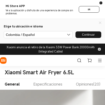
Mi Store APP
IR
Ve a la aplicación y disfruta de una experiencia de compra sin
problemas.
Elige tu ubicación e idioma
Colombia / Español
Continuar
Xiaomi anuncia el retiro de la Xiaomi 33W Power Bank 20000mAh
(Integrated Cable)
Xiaomi Smart Air Fryer 6.5L
General
Especificaciones
Opiniones(20)