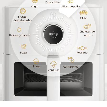
Papas fritas
Yogur
Alitas de pollo
Frutas 
Filete
deshidratadas
Chuletas de 
Descongelación
cordero
Pizza
Pescado
Torta
Camarones
Verduras