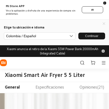
Mi Store APP
IR
Ve a la aplicación y disfruta de una experiencia de compra sin
problemas.
Elige tu ubicación e idioma
Colombia / Español
Continuar
Xiaomi anuncia el retiro de la Xiaomi 33W Power Bank 20000mAh
(Integrated Cable)
Xiaomi Smart Air Fryer 5 5 Liter
General
Especificaciones
Opiniones(21)