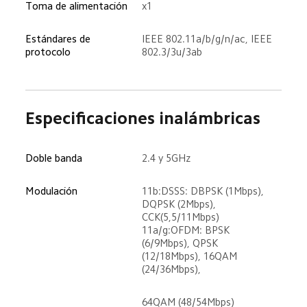
Toma de alimentación
x1
Estándares de 
IEEE 802.11a/b/g/n/ac, IEEE 
protocolo
802.3/3u/3ab
Especificaciones inalámbricas
Doble banda
2.4 y 5GHz
Modulación
11b:DSSS: DBPSK (1Mbps), 
DQPSK (2Mbps), 
CCK(5,5/11Mbps) 
11a/g:OFDM: BPSK 
(6/9Mbps), QPSK 
(12/18Mbps), 16QAM 
(24/36Mbps),
64QAM (48/54Mbps) 