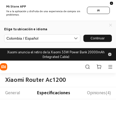
Mi Store APP
IR
Ve a la aplicación y disfruta de una experiencia de compra sin
problemas.
Elige tu ubicación e idioma
Colombia / Español
Continuar
Xiaomi anuncia el retiro de la Xiaomi 33W Power Bank 20000mAh
(Integrated Cable)
Xiaomi Router Ac1200
General
Especificaciones
Opiniones(4)