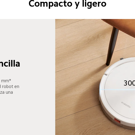
Compacto y ligero
cilla
0 mm* 
30
l robot en 
iza una 