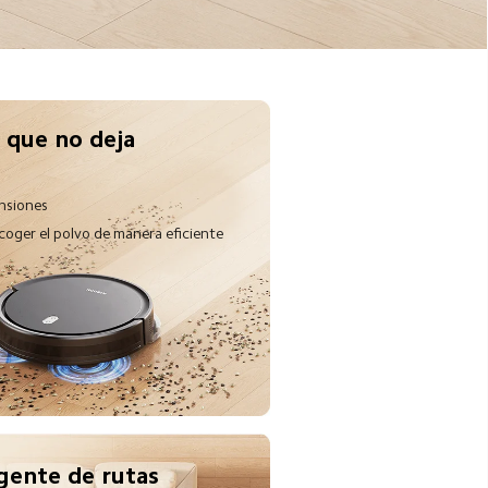
 que no deja 
nsiones
ecoger el polvo de manera eficiente
igente de rutas