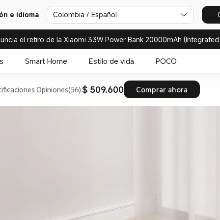
ión e idioma
Colombia / Español
uncia el retiro de la Xiaomi 33W Power Bank 20000mAh (Integrated
s
Smart Home
Estilo de vida
POCO
$ 509.600
ificaciones
Opiniones(56)
Comprar ahora