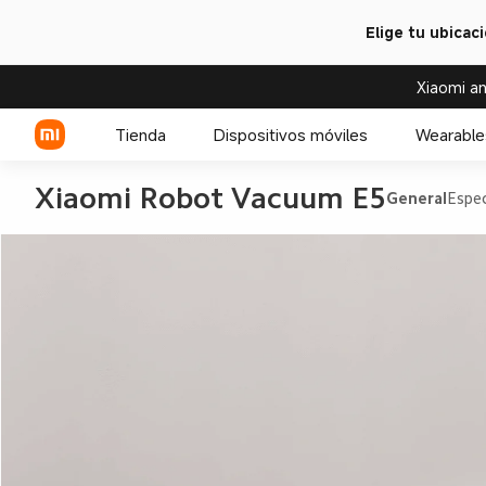
Elige tu ubicac
Xiaomi an
Tienda
Dispositivos móviles
Wearable
Xiaomi Robot Vacuum E5
General
Espec
Serie Xiaomi
Relojes
Serie REDMI
Accesorios para relojes
Celulares POCO