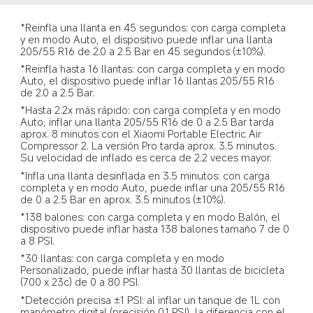
*Reinfla una llanta en 45 segundos: con carga completa 
y en modo Auto, el dispositivo puede inflar una llanta 
205/55 R16 de 2.0 a 2.5 Bar en 45 segundos (±10%).  
*Reinfla hasta 16 llantas: con carga completa y en modo 
Auto, el dispositivo puede inflar 16 llantas 205/55 R16 
de 2.0 a 2.5 Bar.  
*Hasta 2.2x más rápido: con carga completa y en modo 
Auto, inflar una llanta 205/55 R16 de 0 a 2.5 Bar tarda 
aprox. 8 minutos con el Xiaomi Portable Electric Air 
Compressor 2. La versión Pro tarda aprox. 3.5 minutos. 
Su velocidad de inflado es cerca de 2.2 veces mayor.  
*Infla una llanta desinflada en 3.5 minutos: con carga 
completa y en modo Auto, puede inflar una 205/55 R16 
de 0 a 2.5 Bar en aprox. 3.5 minutos (±10%).  
*138 balones: con carga completa y en modo Balón, el 
dispositivo puede inflar hasta 138 balones tamaño 7 de 0 
a 8 PSI.  
*30 llantas: con carga completa y en modo 
Personalizado, puede inflar hasta 30 llantas de bicicleta 
(700 x 23c) de 0 a 80 PSI.  
*Detección precisa ±1 PSI: al inflar un tanque de 1L con 
manómetro digital (precisión 0.1 PSI), la diferencia con el 