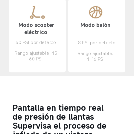
Modo scooter 
Modo balón  
eléctrico  
50 PSI por defecto  
8 PSI por defecto
Rango ajustable: 45–
Rango ajustable:  

60 PSI  
4–16 PSI  
Pantalla en tiempo real 
de presión de llantas  
Supervisa el proceso de 