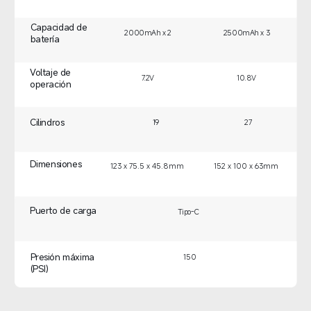
Capacidad de 
2000mAh x 2  
2500mAh x 3  
batería  
Voltaje de 
7.2V  
10.8V  
operación  
Cilindros  
19
27
Dimensiones  
123 x 75.5 x 45.8mm  
152 x 100 x 63mm  
Puerto de carga  
Tipo-C  
Presión máxima 
150
(PSI)  