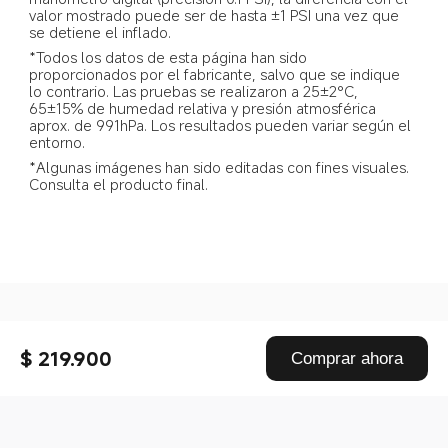
valor mostrado puede ser de hasta ±1 PSI una vez que 
se detiene el inflado.  
*Todos los datos de esta página han sido 
proporcionados por el fabricante, salvo que se indique 
lo contrario. Las pruebas se realizaron a 25±2°C, 
65±15% de humedad relativa y presión atmosférica 
aprox. de 991hPa. Los resultados pueden variar según el 
entorno.
*Algunas imágenes han sido editadas con fines visuales. 
Consulta el producto final.  
Drag down to fresh
$ 219.900
Comprar ahora