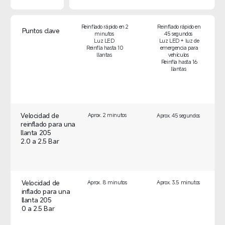
Reinflado rápido en 2 
Reinflado rápido en 
Puntos clave  
minutos  

45 segundos  

Luz LED  

Luz LED + luz de 
Reinfla hasta 10 
emergencia para 
llantas  
vehículos  

Reinfla hasta 16 
llantas  
Velocidad de 
Aprox. 2 minutos  
Aprox. 45 segundos  
reinflado para una 
llanta 205  

2.0 a 2.5 Bar
Velocidad de 
Aprox. 8 minutos  
Aprox. 3.5 minutos  
inflado para una 
llanta 205  

0 a 2.5 Bar  