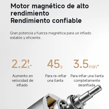
Motor magnético de alto 
rendimiento  
Rendimiento confiable  
Gran potencia y fuerza magnética para un inflado 
estable y eficiente.  
2.2
45
3.5
x*  
s  
min*  
Aumento en 
Para re-inflar 
Para inflar una llanta 
velocidad de 
una llanta  
completamente 
inflado  
desinflada  