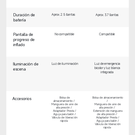
Duración de 
Aprox. 2.5 llantas  
Aprox. 3.7 llantas  
batería  
Pantalla de 
Compatible  
No compatible  
progreso de 
inflado  
Iluminación de 
Luz de iluminación  
Luz de emergencia 
bicolor y luz blanca 
escena  
integrada  
Bolsa de 
Bolsa de almacenamiento 
Accesorios  
almacenamiento /  

/  

Manguera de aire de 
Manguera de aire de 
alta presión /  

alta presión /  

Adaptador Presta / 
Extensión de manguera 
Aguja para balón / 
de alta presión /  

Válvula de liberación 
Adaptador Presta / 
rápida  
Aguja para balón / 
Válvula de liberación 
rápida  