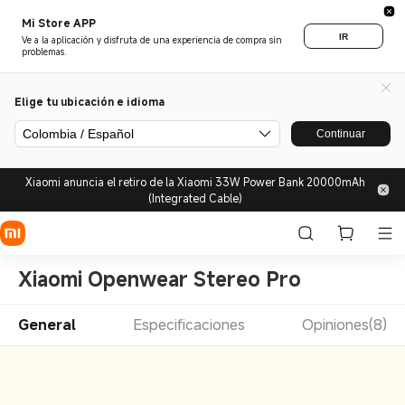
Mi Store APP
IR
Ve a la aplicación y disfruta de una experiencia de compra sin
problemas.
Elige tu ubicación e idioma
Colombia / Español
Continuar
Xiaomi anuncia el retiro de la Xiaomi 33W Power Bank 20000mAh
(Integrated Cable)
Xiaomi Openwear Stereo Pro
General
Especificaciones
Opiniones(8)