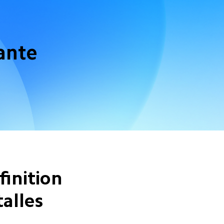
nte 

e
inition 
alles 