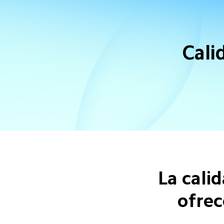
Cali
La cali
ofrec