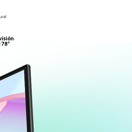
ural
isión 
178°