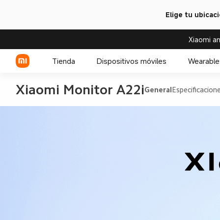
Elige tu ubicac
Xiaomi an
Tienda
Dispositivos móviles
Wearable
Xiaomi Monitor A22i
General
Especificacion
Serie Xiaomi
Relojes
Serie REDMI
Accesorios para relojes
Celulares POCO