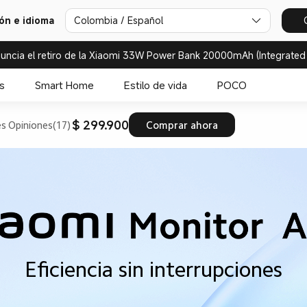
ión e idioma
Colombia / Español
uncia el retiro de la Xiaomi 33W Power Bank 20000mAh (Integrated
s
Smart Home
Estilo de vida
POCO
$ 299.900
es
Opiniones(17)
Comprar ahora
Eficiencia sin interrupciones