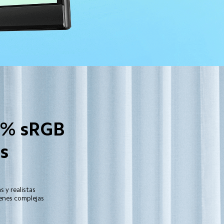
9% sRGB

 

y realistas

ágenes complejas