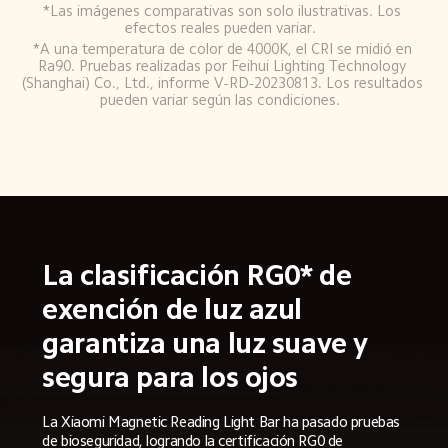
*Las imágenes comparativas son solo ilustrativas. Los 
efectos reales pueden variar.  
*A una temperatura de color de 4000K, el CRI se midió en 
Ra90. Pruebas realizadas por Feihui Lighting Technology 
(Shanghai) Co., Ltd., informe V-RD-20230813. Los resultados 
pueden variar según las condiciones.  
La clasificación RG0* de 
exención de luz azul 
garantiza una luz suave y 
segura para los ojos  
La Xiaomi Magnetic Reading Light Bar ha pasado pruebas 
de bioseguridad, logrando la certificación RG0 de 