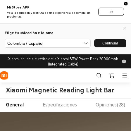
Mi Store APP
IR
Ve a la aplicación y disfruta de una experiencia de compra sin
problemas.
Elige tu ubicación e idioma
Colombia / Español
Continuar
Xiaomi anuncia el retiro de la Xiaomi 33W Power Bank 20000mAh
(Integrated Cable)
Xiaomi Magnetic Reading Light Bar
General
Especificaciones
Opiniones(28)