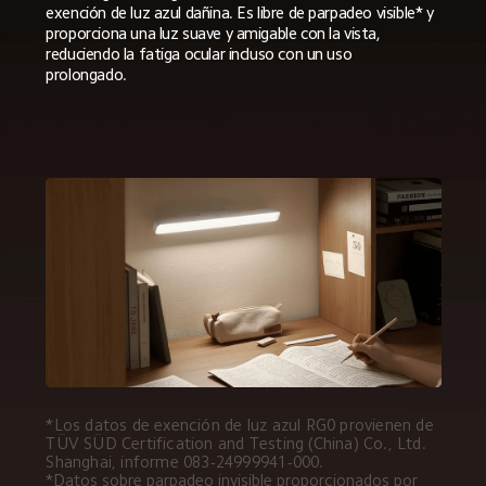
exención de luz azul dañina. Es libre de parpadeo visible* y 
proporciona una luz suave y amigable con la vista, 
reduciendo la fatiga ocular incluso con un uso 
prolongado.  
*Los datos de exención de luz azul RG0 provienen de 
TÜV SÜD Certification and Testing (China) Co., Ltd. 
Shanghai, informe 083-24999941-000.  
*Datos sobre parpadeo invisible proporcionados por 