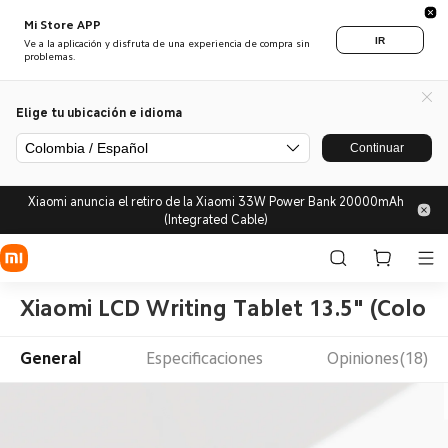
Mi Store APP
IR
Ve a la aplicación y disfruta de una experiencia de compra sin
problemas.
Elige tu ubicación e idioma
Colombia / Español
Continuar
Xiaomi anuncia el retiro de la Xiaomi 33W Power Bank 20000mAh
(Integrated Cable)
Xiaomi LCD Writing Tablet 13.5" (Color E
General
Especificaciones
Opiniones(18)