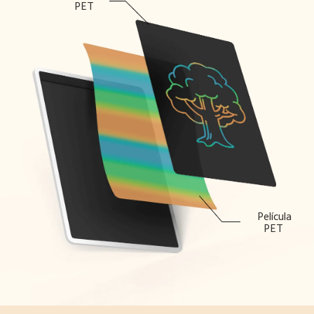
PET  
Película 
PET  