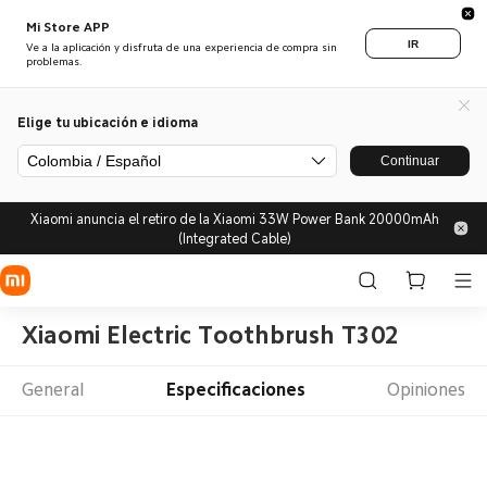
Mi Store APP
IR
Ve a la aplicación y disfruta de una experiencia de compra sin
problemas.
Elige tu ubicación e idioma
Colombia / Español
Continuar
Xiaomi anuncia el retiro de la Xiaomi 33W Power Bank 20000mAh
(Integrated Cable)
Xiaomi Electric Toothbrush T302
General
Especificaciones
Opiniones