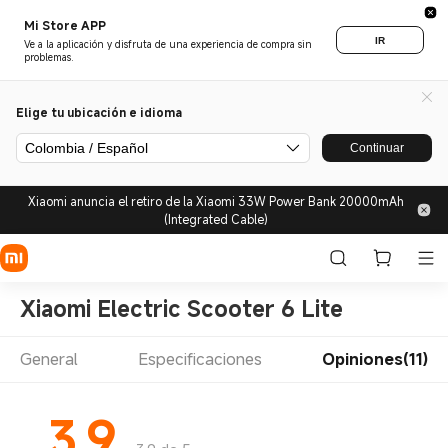
Mi Store APP
IR
Ve a la aplicación y disfruta de una experiencia de compra sin
problemas.
Elige tu ubicación e idioma
Colombia / Español
Continuar
Xiaomi anuncia el retiro de la Xiaomi 33W Power Bank 20000mAh
(Integrated Cable)
Xiaomi Electric Scooter 6 Lite
General
Especificaciones
Opiniones(11)
3.9