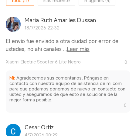
Todo
(
11
)
Más reciente
Imágenes
(
4
)
Maria Ruth Amariles Dussan
18/7/2026 22:32
El envio fue enviado a otra ciudad por error de
ustedes, no ahi canales ...
Leer más
Xiaomi Electric Scooter 6 Lite Negro
0
Mi
:
Agradecemos sus comentarios. Póngase en
contacto con nuestro equipo de asistencia de mi.com
para que podamos ponernos de nuevo en contacto con
usted y asegurarnos de que esto se solucione de la
mejor forma posible.
0
Cesar Ortiz
4/7/2026 00:29