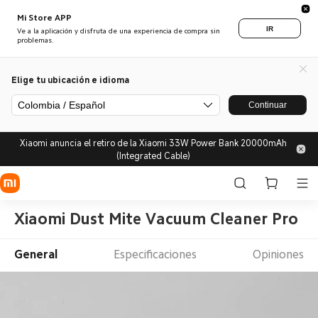
Mi Store APP
IR
Ve a la aplicación y disfruta de una experiencia de compra sin
problemas.
Elige tu ubicación e idioma
Colombia / Español
Continuar
Xiaomi anuncia el retiro de la Xiaomi 33W Power Bank 20000mAh
(Integrated Cable)
Xiaomi Dust Mite Vacuum Cleaner Pro Fil
General
Especificaciones
Opiniones