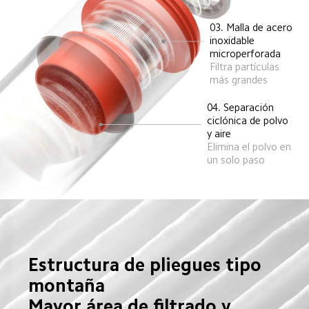
03. Malla de acero 
inoxidable 
microperforada  
Filtra partículas 
más grandes  
04. Separación 
ciclónica de polvo 
y aire  
Elimina el polvo en 
un solo paso  
Estructura de pliegues tipo 
montaña  

Mayor área de filtrado y 