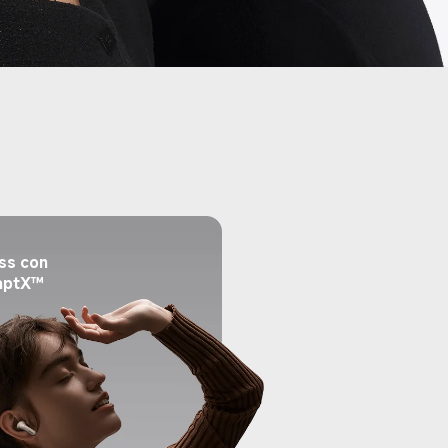
ss con 
aptX™