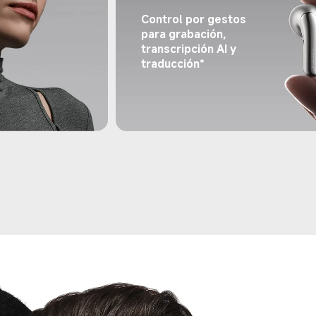
Control por gestos 
para grabación, 
transcripción AI y 
traducción*