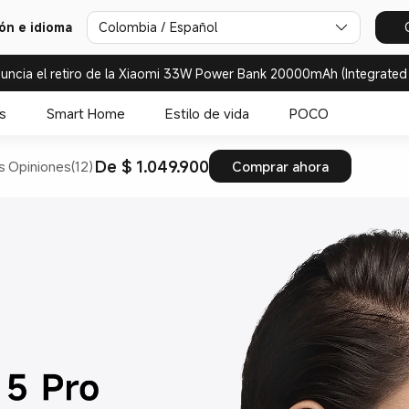
ión e idioma
Colombia / Español
uncia el retiro de la Xiaomi 33W Power Bank 20000mAh (Integrated
s
Smart Home
Estilo de vida
POCO
De $ 1.049.900
s
Opiniones(12)
Comprar ahora