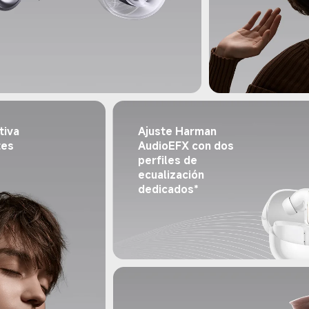
Ajuste Harman 
tiva 
AudioEFX con dos 
es 
perfiles de 
ecualización 
dedicados*