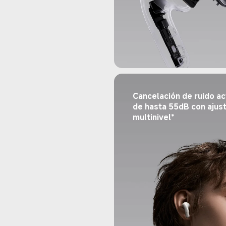
Cancelación de ruido ac
de hasta 55dB con ajust
multinivel*