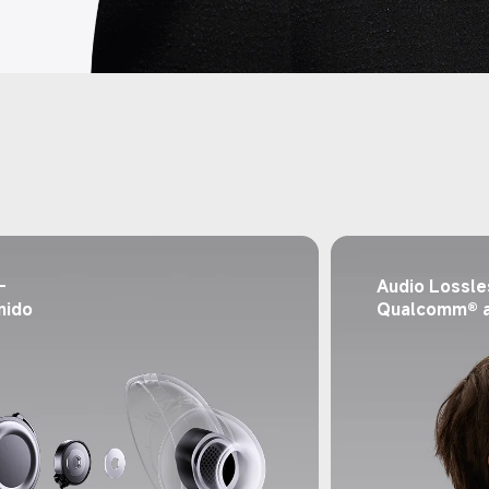
-
Audio Lossle
nido 
Qualcomm® 