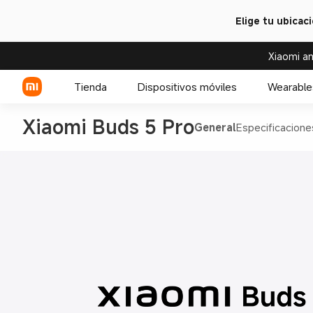
Elige tu ubicac
Xiaomi an
Tienda
Dispositivos móviles
Wearable
Xiaomi Buds 5 Pro
General
Especificacione
Serie Xiaomi
Relojes
Serie REDMI
Accesorios para relojes
Celulares POCO