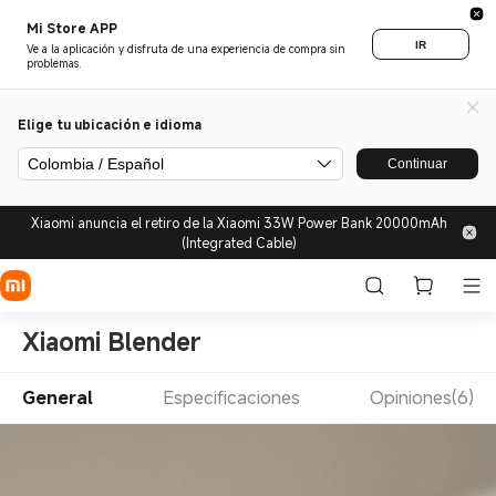
Mi Store APP
IR
Ve a la aplicación y disfruta de una experiencia de compra sin
problemas.
Elige tu ubicación e idioma
Colombia / Español
Continuar
Xiaomi anuncia el retiro de la Xiaomi 33W Power Bank 20000mAh
(Integrated Cable)
Xiaomi Blender
General
Especificaciones
Opiniones(6)