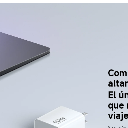
Comp
alta
El ú
que 
viaj
Su diseño 