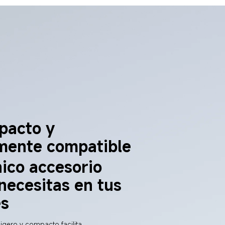
acto y 
mente compatible
nico accesorio 
necesitas en tus 
es
ligero y compacto facilita 