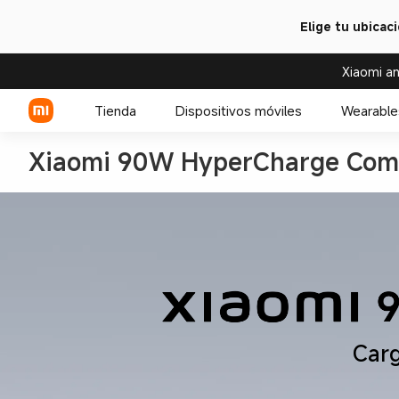
Elige tu ubicac
Xiaomi an
Tienda
Dispositivos móviles
Wearable
Xiaomi 90W HyperCharge Com
Serie Xiaomi
Relojes
Serie REDMI
Accesorios para relojes
Celulares POCO
Carg