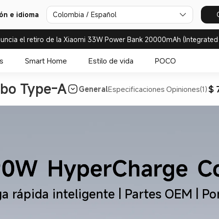
ión e idioma
Colombia / Español
uncia el retiro de la Xiaomi 33W Power Bank 20000mAh (Integrated
s
Smart Home
Estilo de vida
POCO
bo Type-A
$ 
General
Especificaciones
Opiniones(1)
a rápida inteligente | Partes OEM | Por