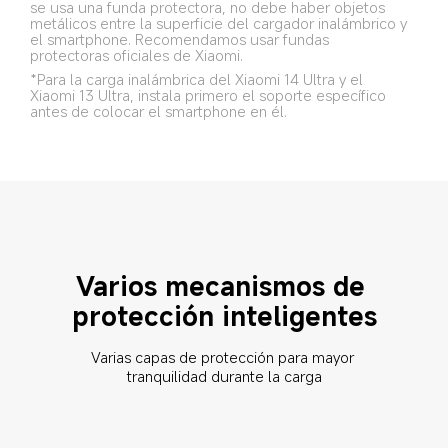
se usa una funda protectora, no debe haber objetos 
metálicos entre la superficie del cargador inalámbrico y 
el smartphone. Recomendamos usar fundas 
protectoras oficiales de Xiaomi.
*Para la carga inalámbrica del Xiaomi 14 Ultra y el 
Xiaomi 13 Ultra, instala primero el soporte específico 
antes de colocar el smartphone en él.
Varios mecanismos de 
protección inteligentes
Varias capas de protección para mayor 
tranquilidad durante la carga