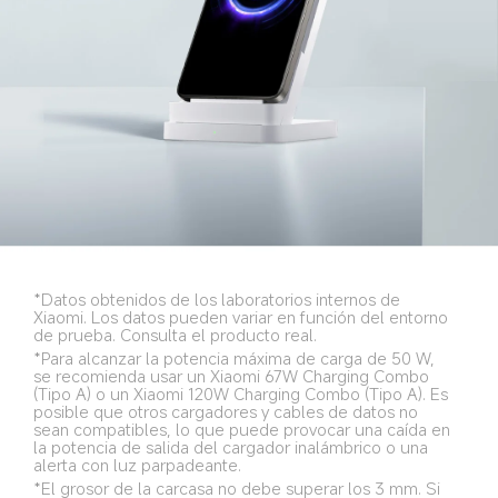
*Datos obtenidos de los laboratorios internos de 
Xiaomi. Los datos pueden variar en función del entorno 
de prueba. Consulta el producto real.
*Para alcanzar la potencia máxima de carga de 50 W, 
se recomienda usar un Xiaomi 67W Charging Combo 
(Tipo A) o un Xiaomi 120W Charging Combo (Tipo A). Es 
posible que otros cargadores y cables de datos no 
sean compatibles, lo que puede provocar una caída en 
la potencia de salida del cargador inalámbrico o una 
alerta con luz parpadeante.
*El grosor de la carcasa no debe superar los 3 mm. Si 