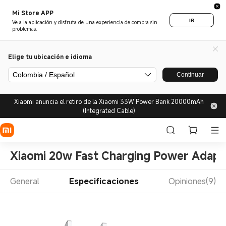
Mi Store APP
IR
Ve a la aplicación y disfruta de una experiencia de compra sin
problemas.
Elige tu ubicación e idioma
Colombia / Español
Continuar
Xiaomi anuncia el retiro de la Xiaomi 33W Power Bank 20000mAh
(Integrated Cable)
Xiaomi 20w Fast Charging Power Adapt
General
Especificaciones
Opiniones(9)