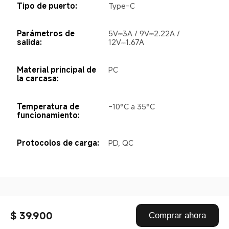
Tipo de puerto:
Type-C
Parámetros de 
5V⎓3A / 9V⎓2.22A / 
salida:
12V⎓1.67A
Material principal de 
PC
la carcasa:
Temperatura de 
-10°C a 35°C
funcionamiento:
Protocolos de carga:
PD, QC
Drag down to fresh
$ 39.900
Comprar ahora